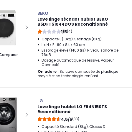
BEKO
Lave linge séchant hublot BEKO
B5DFT51044DOS Reconditionné
1/5
(4)
Capacité L (10kg), Séchage (6Kg)
L x H x P : 60 x 84 x 60 cm
Essorage élevé (1400 trs), Niveau sonore de
Comparer
76dB
Dosage automatique de lessive, Vapeur,
Connecté
On adore :
Sa cuve composée de plastique
recyclé et sa technologie IronFast
LG
Lave linge hublot LG F84N15STS
Reconditionné
4,5/5
(33)
Capacité Standard (8kg), Classe D