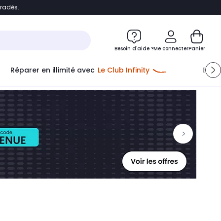
bradés.
ontenu
Accéder directement au pied de page
Besoin d'aide ?
Me connecter
Panier
Réparer en illimité avec
Le Club Infinity
Econ