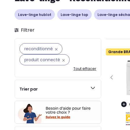
Lave-linge hublot
Lave-linge top
Lave-linge sécha
Filtrer
reconditionné
Grande BR
produit connecté
Tout effacer
Trier par