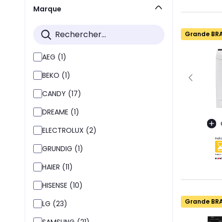
Marque
Grande BR
AEG (1)
BEKO (1)
CANDY (17)
DREAME (1)
ELECTROLUX (2)
GRUNDIG (1)
HAIER (11)
HISENSE (10)
Grande BR
LG (23)
SAMSUNG (21)