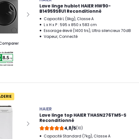
Lave linge hublot HAIER HW90-
B14959S8U1 Reconditionné
Capacité L (9kg), Classe A
L x H x P : 595 x 850 x 583 cm
Essorage élevé (1400 trs), Ultra silencieux 70dB
Vapeur, Connecté
Comparer
ADERIE
HAIER
Lave linge top HAIER THASN276TM5-S
Reconditionné
4,8/5
(10)
Capacité Standard (7kg), Classe A