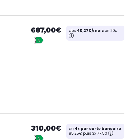
687,00€
dès
40,27€/mois
en 20x
310,00€
ou
4x par carte bancaire
85,25€ puis 3x 77,50