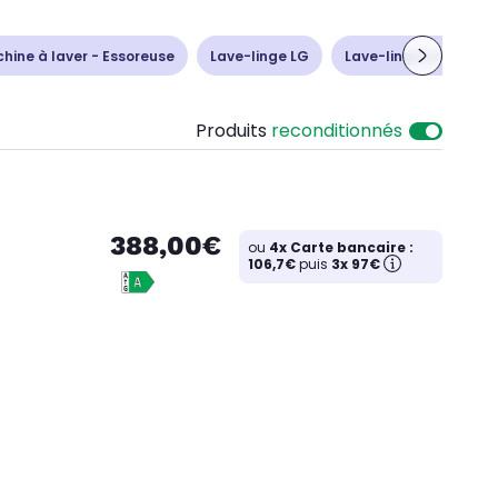
hine à laver - Essoreuse
Lave-linge LG
Lave-linge pro
M
Produits
reconditionnés
388,00€
ou
4x Carte bancaire :
106,7€
puis
3x 97€