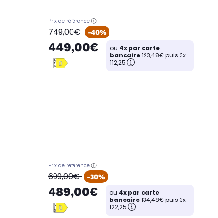
Prix de référence
oldPrice
749,00€
-40%
449,00€
ou
4x par carte
bancaire
123,48€ puis 3x
112,25
Prix de référence
oldPrice
699,00€
-30%
489,00€
ou
4x par carte
bancaire
134,48€ puis 3x
122,25