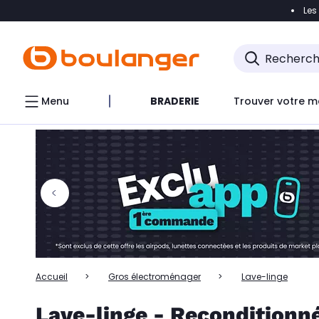
Les
Accéder directement à la navigation
Accéder directem
Accéder directement au chatbot
Menu
BRADERIE
Trouver votre m
Accueil
Gros électroménager
Lave-linge
Lave-linge - Reconditionn