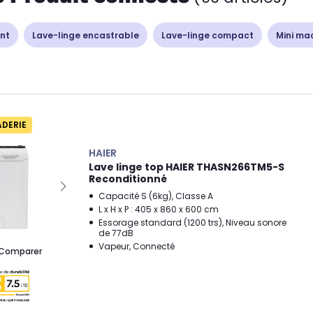
nt
Lave-linge encastrable
Lave-linge compact
Mini mac
ADERIE
HAIER
Lave linge top HAIER THASN266TM5-S
Reconditionné
Capacité S (6kg), Classe A
L x H x P : 405 x 860 x 600 cm
Essorage standard (1200 trs), Niveau sonore
de 77dB
Vapeur, Connecté
Comparer