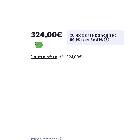
324,00€
ou
4x Carte bancaire :
89,1€
puis
3x 81€
1 autre offre
dès 324,00€
Prix de référence