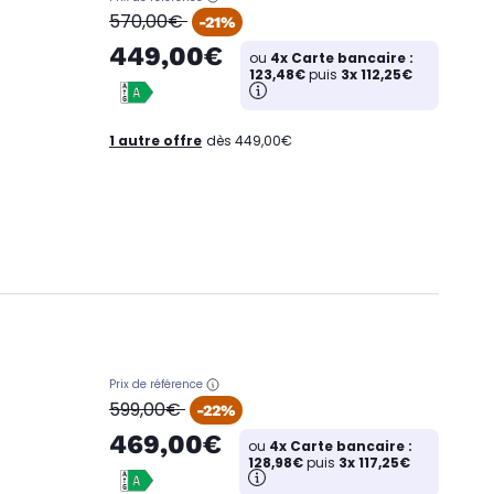
oldPrice
570,00€
-21%
449,00€
ou
4x Carte bancaire :
123,48€
puis
3x 112,25€
1 autre offre
dès 449,00€
Prix de référence
oldPrice
599,00€
-22%
469,00€
ou
4x Carte bancaire :
128,98€
puis
3x 117,25€