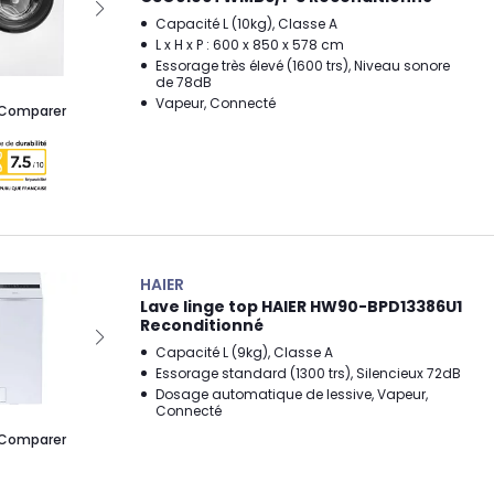
Capacité L (10kg), Classe A
L x H x P : 600 x 850 x 578 cm
Essorage très élevé (1600 trs), Niveau sonore
de 78dB
Vapeur, Connecté
Comparer
HAIER
Lave linge top HAIER HW90-BPD13386U1
Reconditionné
Capacité L (9kg), Classe A
Essorage standard (1300 trs), Silencieux 72dB
Dosage automatique de lessive, Vapeur,
Connecté
Comparer