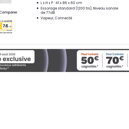
L x H x P : 41 x 86 x 60 cm
Essorage standard (1200 trs), Niveau sonore
Comparer
de 77dB
Vapeur, Connecté