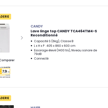
ADERIE
CANDY
Lave linge top CANDY TCA464TM4-S
Reconditionné
Capacité S (6kg), Classe B
L x H x P : 405 x 860 x 600 cm
Essorage élevé (1400 trs), Niveau sonore de
79dB
Connecté
Comparer
ADERIE
HAIER