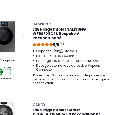
SAMSUNG
Lave linge hublot SAMSUNG
WF90F09C4S Bespoke AI
Reconditionné
5/5
(4)
Capacité L (9kg), Classe A
L x H x P : 60 x 85 x 60 cm
Comparer
Essorage élevé (1400 trs), Silencieux 72dB
Dosage automatique de lessive, Vapeur,
Connecté
On adore :
Sa commande vocale, pilotez vos
lavages à la voix pour un contrôle simple, rapide
et sans effort
CANDY
Lave linge hublot CANDY
CSO6106TWMB6/1-S Reconditionné