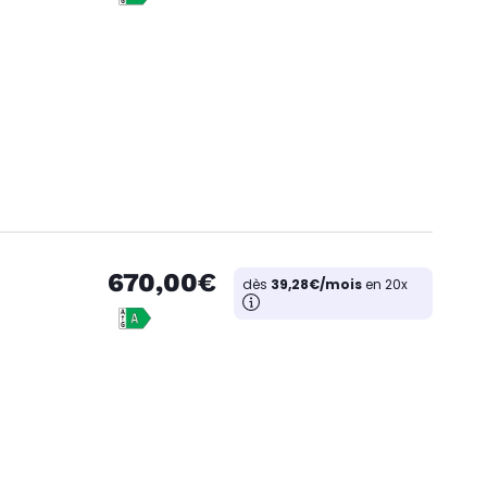
670,00€
dès
39,28€/mois
en 20x