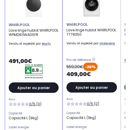
WHIRLPOOL
WH
WHIRLPOOL
Lave linge hublot WHIRLPOOL
Lav
Lave linge hublot WHIRLPOOL
7778350
W6
WPMD911WADSFR
Vendu et expédié par
Underdog
Ven
Vendu et expédié par
Murfy
5
491,00€
Prix de référence
559,00€
-26%
409,00€
Ajouter au panier
Ajouter au panier
Avis
Avi
Avis
0/5 (0)
0/5 (0)
Capacité
Cap
Capacité
Capacité L (9kg)
Cap
Capacité L (9kg)
Label energie
Lab
Label energie