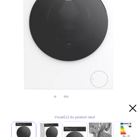
Visuel(s) du produit neuf