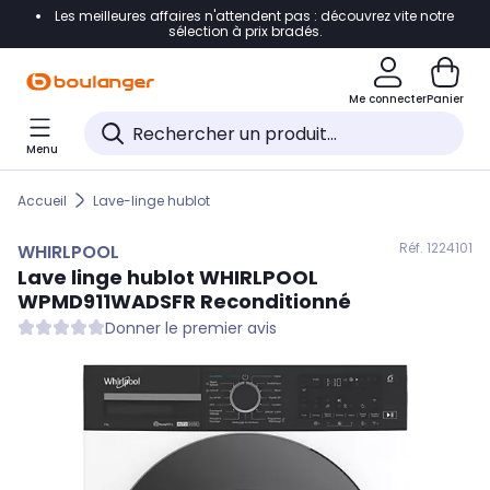
Les meilleures affaires n'attendent pas : découvrez vite notre
Accéder directement à la navigation
sélection à prix bradés.
Accéder directement au contenu
Me connecter
Panier
Accéder directement au pied de page
Menu
Accéder directement au chatbot
Accueil
Lave-linge hublot
Réf. 122
4101
WHIRLPOOL
Lave linge hublot
WHIRLPOOL
WPMD911WADSFR Reconditionné
Donner le premier avis