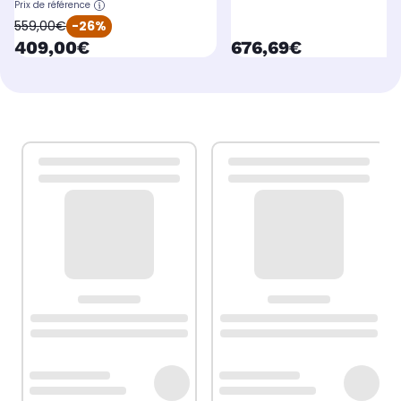
Prix de référence
oldPrice
559,00€
-26%
currentPrice
currentPrice
409,00€
676,69€