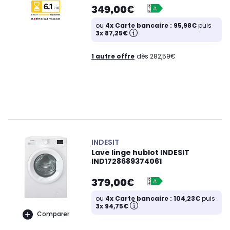
349,00€
ou
4x Carte bancaire : 95,98€
puis
3x 87,25€
1 autre offre
dès 282,59€
INDESIT
Lave linge hublot INDESIT
IND1728689374061
379,00€
ou
4x Carte bancaire : 104,23€
puis
3x 94,75€
Comparer