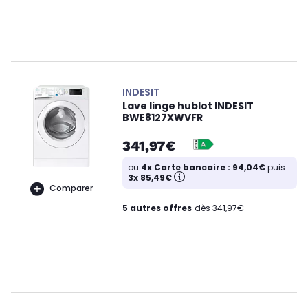
INDESIT
Lave linge hublot INDESIT
BWE8127XWVFR
341,97€
ou
4x Carte bancaire : 94,04€
puis
3x 85,49€
Comparer
5 autres offres
dès 341,97€