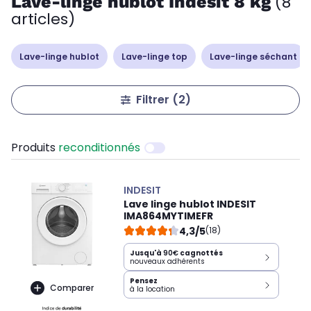
Lave-linge hublot Indesit 8 kg
(8
articles)
Lave-linge hublot
Lave-linge top
Lave-linge séchant
Filtrer
(2)
Produits
reconditionnés
INDESIT
Lave linge hublot INDESIT
IMA864MYTIMEFR
4,3/5
(18)
Jusqu'à
90€
cagnottés
nouveaux adhérents
Pensez
Comparer
à la location