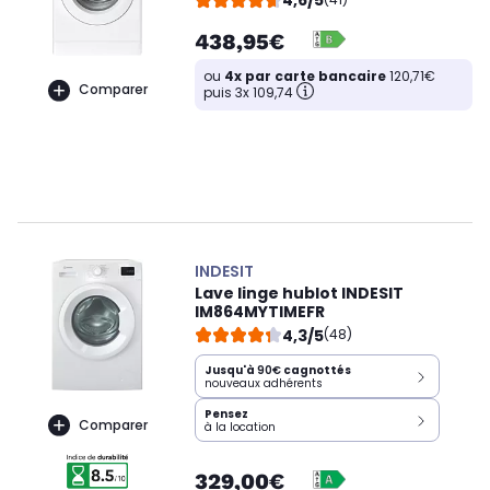
4,6/5
438,95€
ou
4x par carte bancaire
120,71€
Comparer
puis 3x 109,74
INDESIT
Lave linge hublot INDESIT
IM864MYTIMEFR
4,3/5
(48)
Jusqu'à
90€
cagnottés
nouveaux adhérents
Pensez
Comparer
à la location
329,00€