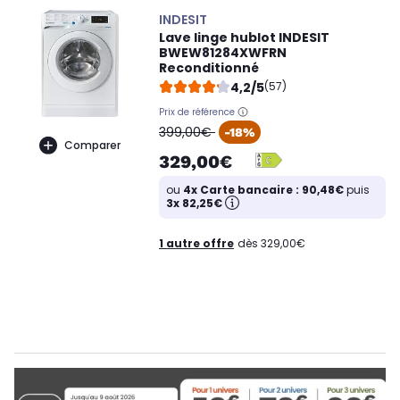
INDESIT
Lave linge hublot INDESIT
BWEW81284XWFRN
Reconditionné
4,2/5
(57)
Prix de référence
oldPrice
399,00€
-18%
Comparer
329,00€
ou
4x Carte bancaire : 90,48€
puis
3x 82,25€
1 autre offre
dès 329,00€