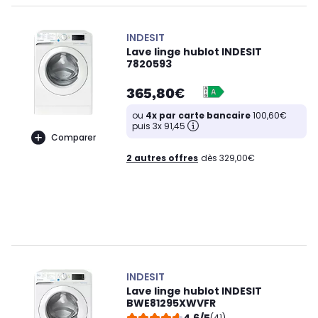
INDESIT
Lave linge hublot INDESIT
7820593
365,80€
ou
4x par carte bancaire
100,60€
puis 3x 91,45
Comparer
2 autres offres
dès 329,00€
INDESIT
Lave linge hublot INDESIT
BWE81295XWVFR
(41)