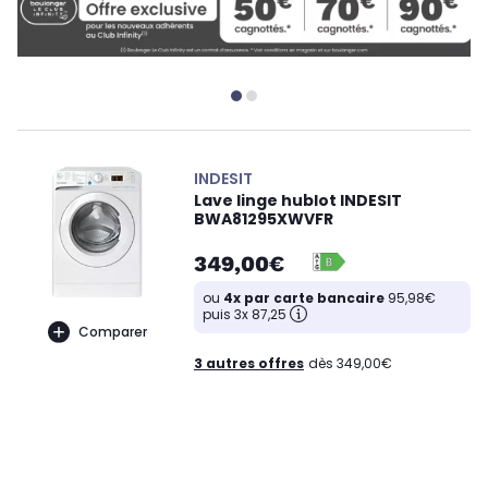
INDESIT
Lave linge hublot INDESIT
BWA81295XWVFR
349,00€
ou
4x par carte bancaire
95,98€
puis 3x 87,25
Comparer
3 autres offres
dès 349,00€