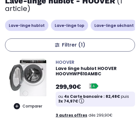
Lave-linge hublot - HOOVER
(1
article)
Lave-linge hublot
Lave-linge top
Lave-linge séchant
Filtrer
(1)
HOOVER
Lave linge hublot HOOVER
HOOVHWP610AMBC
299,90€
ou
4x Carte bancaire : 82,48€
puis
3x 74,97€
Comparer
3 autres offres
dès 299,90€