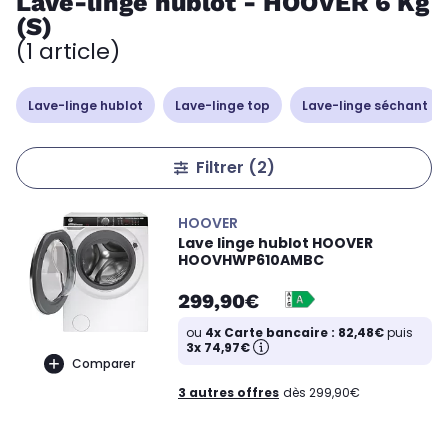
Lave-linge hublot - HOOVER 6 Kg
(S)
(1 article)
Lave-linge hublot
Lave-linge top
Lave-linge séchant
Filtrer
(2)
HOOVER
Lave linge hublot HOOVER
HOOVHWP610AMBC
299,90€
ou
4x Carte bancaire : 82,48€
puis
3x 74,97€
Comparer
3 autres offres
dès 299,90€