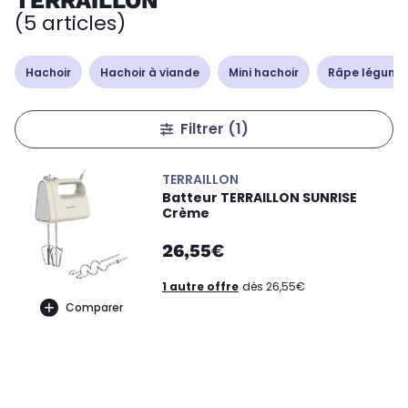
TERRAILLON
(5 articles)
Hachoir
Hachoir à viande
Mini hachoir
Râpe légumes
Filtrer
(1)
TERRAILLON
Batteur TERRAILLON SUNRISE
Crème
26,55€
1 autre offre
dès 26,55€
Comparer