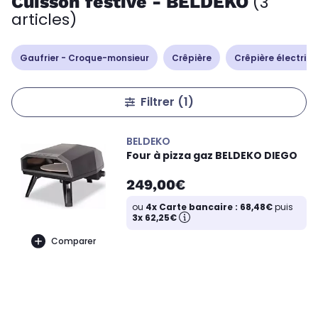
Cuisson festive - BELDEKO
(3
articles)
Gaufrier - Croque-monsieur
Crêpière
Crêpière électriq
Filtrer
(1)
BELDEKO
Four à pizza gaz BELDEKO DIEGO
249,00€
ou
4x Carte bancaire : 68,48€
puis
3x 62,25€
Comparer