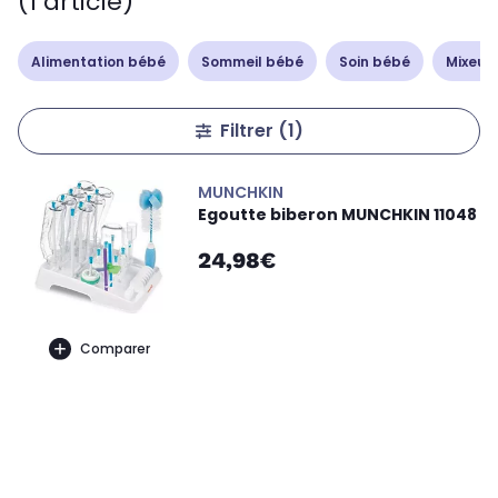
(1 article)
Alimentation bébé
Sommeil bébé
Soin bébé
Mixeur
Filtrer
(1)
MUNCHKIN
Egoutte biberon MUNCHKIN 11048
24,98€
Comparer