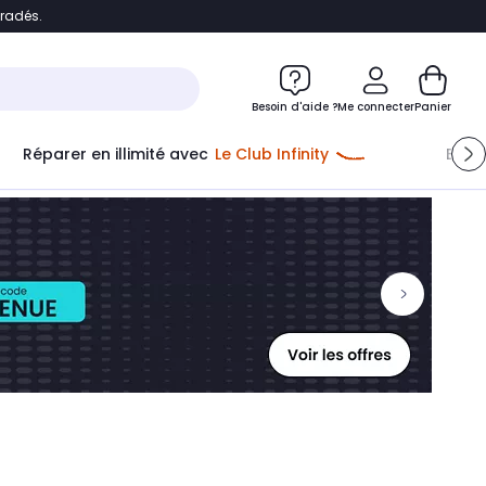
bradés.
ontenu
Accéder directement au pied de page
Besoin d'aide ?
Me connecter
Panier
Réparer en illimité avec
Le Club Infinity
Econ