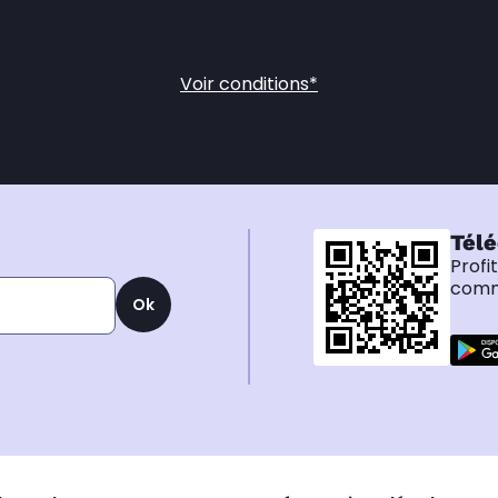
Voir conditions*
Télé
Profi
comma
Ok