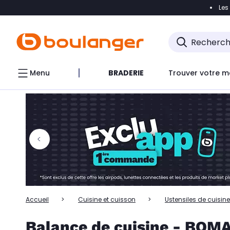
Les
Accéder directement à la navigation
Accéder directem
Accéder directement au chatbot
Menu
BRADERIE
Trouver votre m
Accueil
Cuisine et cuisson
Ustensiles de cuisine
Balance de cuisine - BOM