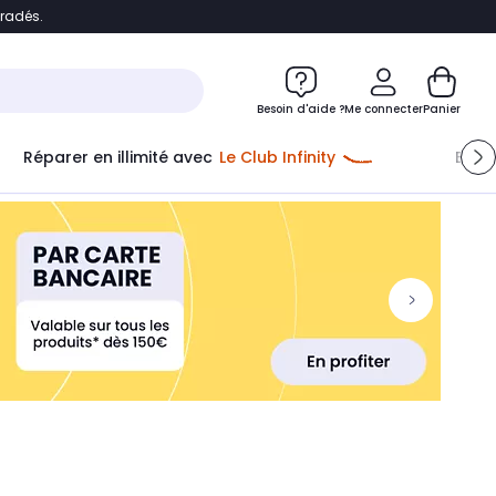
bradés.
ontenu
Accéder directement au pied de page
Besoin d'aide ?
Me connecter
Panier
Réparer en illimité avec
Le Club Infinity
Econ