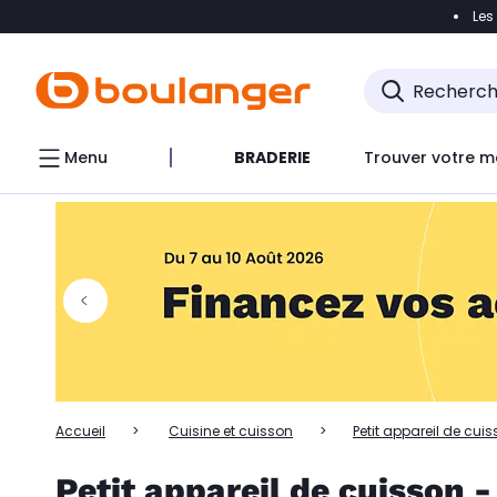
Les
Accéder directement à la navigation
Accéder directem
Accéder directement au chatbot
Menu
BRADERIE
Trouver votre m
Accueil
Cuisine et cuisson
Petit appareil de cui
Petit appareil de cuisson 