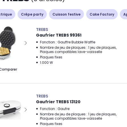
ctrique
Crêpe party
Cuisson festive
Cake Factory
A
TREBS
Gaufrier TREBS 99361
Fonction : Gauffre Bubble Waffle
Nombre de jeu de plaques : 1 jeu de plaques,
Plaques compatibles lave-vaisselle
Plaques fixes
1.000 W
Comparer
TREBS
Gaufrier TREBS 13120
Fonction : Gaufre
Nombre de jeu de plaques : 1 jeu de plaques,
Plaques compatibles lave-vaisselle
Plaques fixes