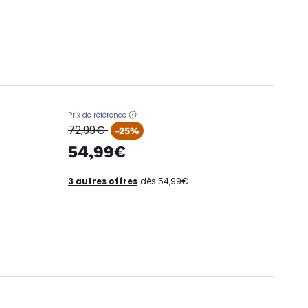
Prix de référence
oldPrice
72,99€
-25%
54,99€
3 autres offres
dès 54,99€