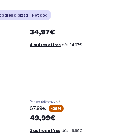
ppareil à pizza - Hot dog
34,97€
4 autres offres
dès 34,97€
Prix de référence
oldPrice
67,99€
-26%
49,99€
3 autres offres
dès 49,99€