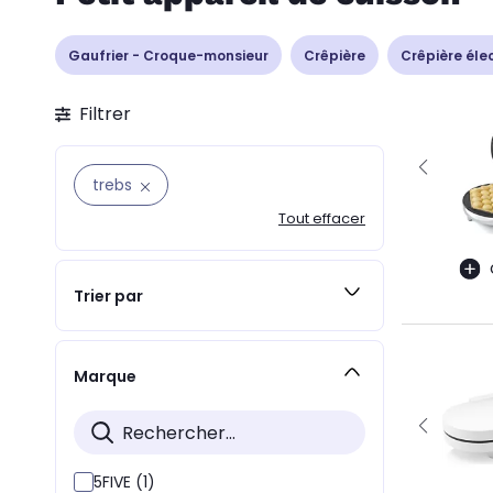
Gaufrier - Croque-monsieur
Crêpière
Crêpière éle
Filtrer
trebs
Tout effacer
Trier par
Marque
5FIVE (1)