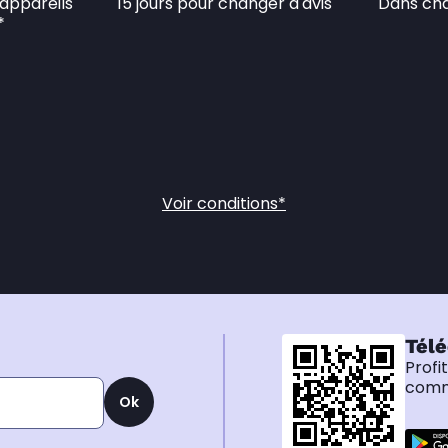
appareils 
15 jours pour changer d'avis
Dans cha
*
Voir conditions*
Télé
Profi
comma
Ok