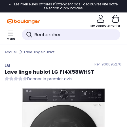
Les meilleures affaires n'attendent pas : découvrez vite notre
Accéder directement à la navigation
sélection à prix bradés.
Accéder directement au contenu
Me connecter
Panier
Accéder directement au pied de page
Menu
Accéder directement au chatbot
Accueil
Lave-linge hublot
Réf. 900
0952761
LG
Lave linge hublot
LG
F14X58WHST
Donner le premier avis