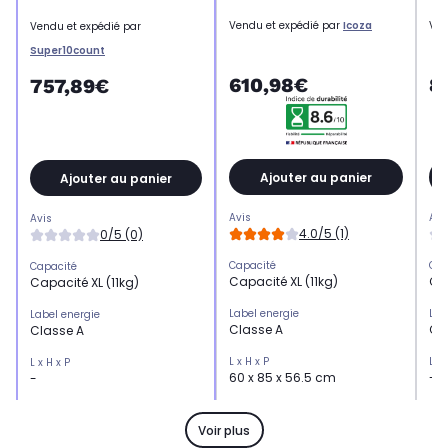
Vendu et expédié par
Icoza
Ven
Vendu et expédié par
Super10count
610,98€
8
757,89€
Ajouter au panier
Ajouter au panier
Avis
Avi
Avis
4.0/5 (1)
0/5 (0)
Capacité
Cap
Capacité
Capacité XL (11kg)
Cap
Capacité XL (11kg)
Label energie
Lab
Label energie
Classe A
Cl
Classe A
L x H x P
L x 
L x H x P
60 x 85 x 56.5 cm
-
-
Essorage
Ess
Essorage
Essorage élevé (1400 trs)
Ess
Essorage élevé (1400 trs)
Voir plus