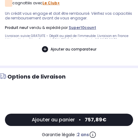
cagnottés avec
Le Club+
Un crédit vous engage et doit être remboursé. Vérifiez vos capacités
de remboursement avant de vous engager.
produit neuf
vendu & expédié par
Super10count
Livraison suivie GRATUITE – Dépôt au pied de l’immeuble. Livraison en France
Métropolitaine (Hors Corse et DOM-TOM). Service client : 08.99.70.30.70
Ajouter au comparateur
Options de livraison
Ajouter au panier
•
757,89€
Garantie légale :
2 ans