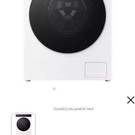
Visuel(s) du produit neuf