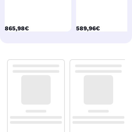
currentPrice
currentPrice
865,98€
589,96€