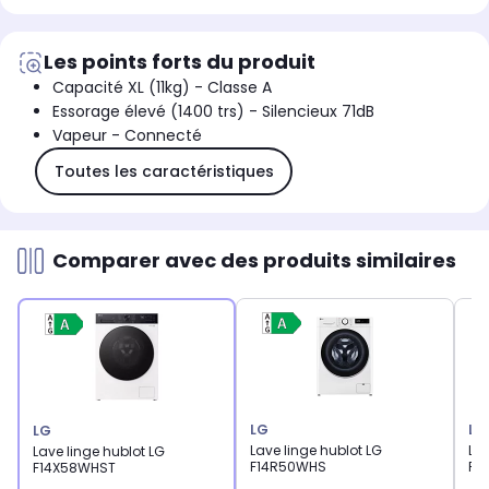
Les points forts du produit
Capacité XL (11kg) - Classe A
Essorage élevé (1400 trs) - Silencieux 71dB
Vapeur - Connecté
Toutes les caractéristiques
Comparer avec des produits similaires
LG
LG
LG
Lave linge hublot LG
Lav
Lave linge hublot LG
F14R50WHS
F1
F14X58WHST