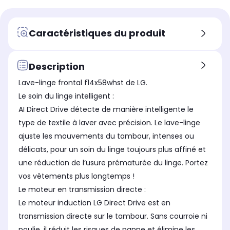
Niveau sonore maximum
Niv
Niveau sonore maximum
Silencieux 71dB
Sil
Silencieux 71dB
Dosage automatique de lessive
Dos
Dosage automatique de lessive
Caractéristiques du produit
Non
Ou
Non
Vapeur
Vap
Vapeur
Oui
Ou
Oui
Description
Connecté
Con
Connecté
Lave-linge frontal f14x58whst de LG.
Oui
Ou
Oui
Le soin du linge intelligent :
Option départ différé ou fin
Opt
Option départ différé ou fin
AI Direct Drive détecte de manière intelligente le
différée
diff
différée
Fin différée
Fin
Fin différée 19 heures
type de textile à laver avec précision. Le lave-linge
ajuste les mouvements du tambour, intenses ou
Dosage automatique de lessive
Dos
Dosage automatique de lessive
Non
Ou
Non
délicats, pour un soin du linge toujours plus affiné et
une réduction de l’usure prématurée du linge. Portez
vos vêtements plus longtemps !
Le moteur en transmission directe :
Le moteur induction LG Direct Drive est en
transmission directe sur le tambour. Sans courroie ni
poulie, il réduit les risques de panne et élimine les