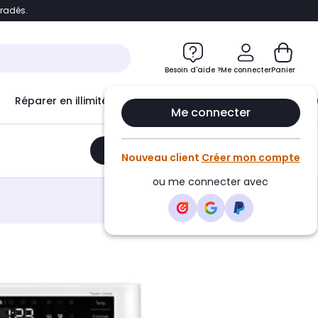
bradés.
e
Accéder directement au chatbot
Besoin d'aide ?
Me connecter
Panier
Réparer en illimité avec
Le Club Infinity
Econ
Me connecter
Ajouter au panier
•
610,98€
Nouveau client
Créer mon compte
ou me connecter avec