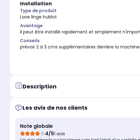
Installation
Type de produit
Lave linge hublot
Avantage
il peut être installé rapidement et simplement n'impo
Conseils
prévoir 2 à 3 cms supplémentaires derrière la machine
Description
Les avis de nos clients
Note globale
4/5
1 avis
Les avis déposés sur boulanger.com font l'objet d'un contrôle 