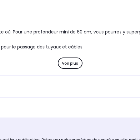
rte où. Pour une profondeur mini de 60 cm, vous pourrez y supe
 pour le passage des tuyaux et câbles
Voir plus
avant leur publication. Retrouvez notre procédure de contrôle
en cliquant i