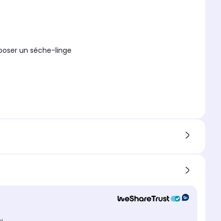
rposer un séche-linge
ci
.