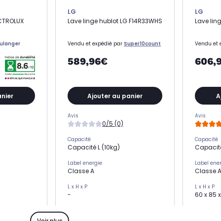
LG
LG
ECTROLUX
Lave linge hublot LG F14R33WHS
Lave lin
ulanger
Vendu et expédié par
Super10count
Vendu et 
589,96€
606,
anier
Ajouter au panier
A
Avis
Avis
0/5 (0)
Capacité
Capacité
Capacité L (10kg)
Capacité
Label energie
Label ene
Classe A
Classe 
L x H x P
L x H x P
-
60 x 85 
Essorage
Essorage
trs)
Essorage élevé (1400 trs)
Essorage
Voir plus