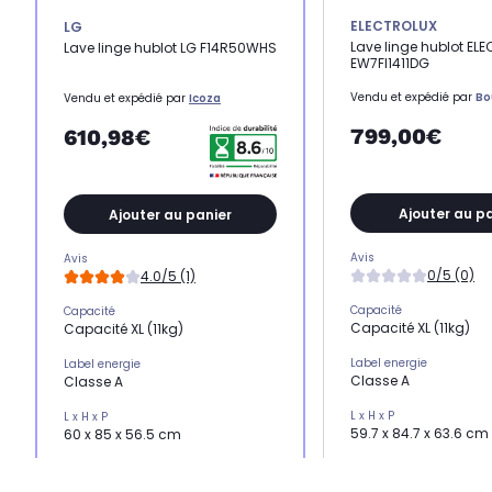
ELECTROLUX
LG
Lave linge hublot EL
Lave linge hublot LG F14R50WHS
EW7FI1411DG
Vendu et expédié par
Bo
Vendu et expédié par
Icoza
799,00€
610,98€
Ajouter au p
Ajouter au panier
Avis
Avis
0/5 (0)
4.0/5 (1)
Capacité
Capacité
Capacité XL (11kg)
Capacité XL (11kg)
Label energie
Label energie
Classe A
Classe A
L x H x P
L x H x P
59.7 x 84.7 x 63.6 cm
60 x 85 x 56.5 cm
Essorage
Essorage
Essorage élevé (1400 
Essorage élevé (1400 trs)