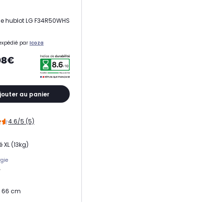
ge hublot LG F34R50WHS
expédié par
Icoza
98€
jouter au panier
4.6/5 (5)
 XL (13kg)
rgie
A
x 66 cm
 élevé (1400 trs)