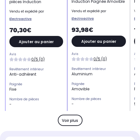
Induction Poignée Amovible
Fo
pièces Induction
Vendu et expédié par
Ven
Vendu et expédié par
Electroactiva
Ele
Electroactiva
93,98€
1
70,30€
Ajouter au panier
Ajouter au panier
Avis
Avi
Avis
0/5 (0)
0/5 (0)
Revêtement intérieur
Rev
Revêtement intérieur
Aluminium
Al
Anti-adhérent
Poignée
Poi
Poignée
Amovible
Fix
Fixe
Nombre de pièces
Nom
Nombre de pièces
-
5 
-
Compatibilité
Com
Compatibilité
Tous feux dont induction
Tou
Tous feux dont induction
Voir plus
Couleur
Cou
Couleur
Gris
Noi
Noir