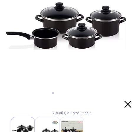
Visuel(s) du produit neuf