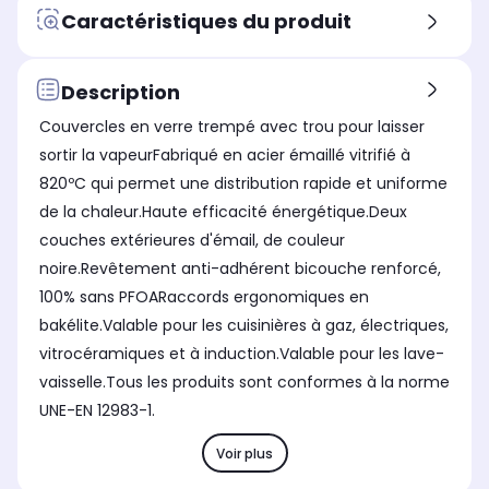
Type de produit
Typ
Type de produit
Caractéristiques du produit
Batterie mixte
Bat
Batterie de casseroles
Revêtement exterieur
Rev
Revêtement exterieur
Aluminium
: Durable, léger,
Al
-
Description
non toxique, idéal pour les
non
courtes cuissons et pour
cou
Couvercles en verre trempé avec trou pour laisser
faire dorer des viandes.
fai
sortir la vapeurFabriqué en acier émaillé vitrifié à
Chauffé, l'aluminium se
Cha
820ºC qui permet une distribution rapide et uniforme
nettoie facilement.
net
de la chaleur.Haute efficacité énergétique.Deux
couches extérieures d'émail, de couleur
noire.Revêtement anti-adhérent bicouche renforcé,
100% sans PFOARaccords ergonomiques en
bakélite.Valable pour les cuisinières à gaz, électriques,
vitrocéramiques et à induction.Valable pour les lave-
vaisselle.Tous les produits sont conformes à la norme
UNE-EN 12983-1.
Voir plus