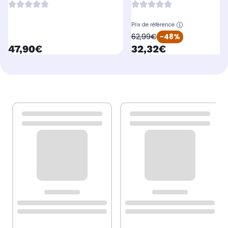
Prix de référence
oldPrice
62,99€
-48%
currentPrice
currentPrice
47,90€
32,32€