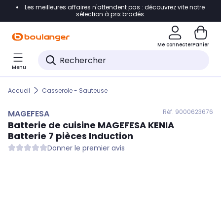
Les meilleures affaires n'attendent pas : découvrez vite notre
Accéder directement à la navigation
sélection à prix bradés.
Accéder directement au contenu
Me connecter
Panier
Accéder directement au pied de page
Menu
Accéder directement au chatbot
Accueil
Casserole - Sauteuse
Réf. 900
0623676
MAGEFESA
Batterie de cuisine
MAGEFESA
KENIA
Batterie 7 pièces Induction
Donner le premier avis