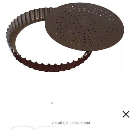
Visuel(s) du produit neuf