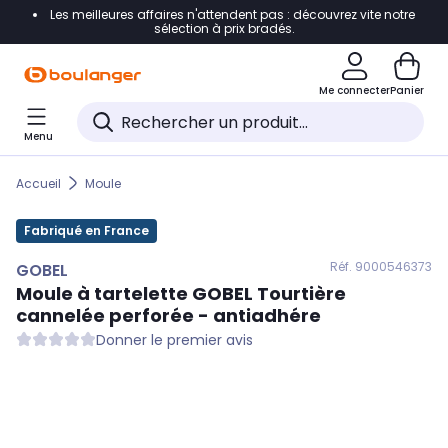
Les meilleures affaires n'attendent pas : découvrez vite notre
Accéder directement à la navigation
sélection à prix bradés.
Accéder directement au contenu
Me connecter
Panier
Accéder directement au pied de page
Menu
Accéder directement au chatbot
Accueil
Moule
Fabriqué en France
Réf. 900
0546373
GOBEL
Moule à tartelette
GOBEL
Tourtière
cannelée perforée - antiadhére
Donner le premier avis