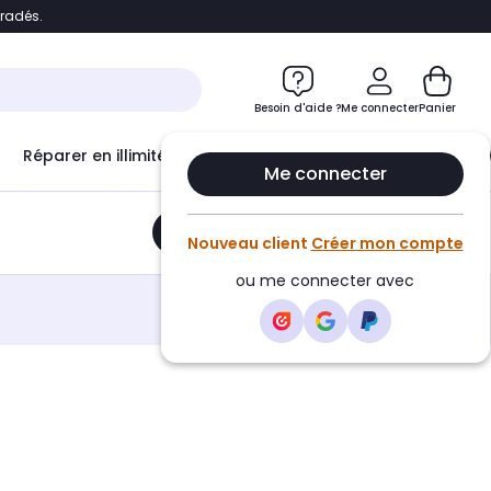
bradés.
e
Accéder directement au chatbot
Besoin d'aide ?
Me connecter
Panier
Réparer en illimité avec
Le Club Infinity
Econ
Me connecter
Ajouter au panier
•
21,90€
Nouveau client
Créer mon compte
ou me connecter avec