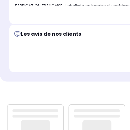
FABRICATION FRANÇAISE : Labelisée entreprise du patrimo
LA MARQUE DES PÂTISSIERS : Depuis 1887, la marque françai
professionnelle pour réussir toutes sortes de préparation
Les avis de nos clients