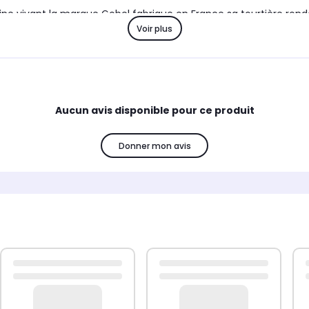
ine vivant la marque Gobel fabrique en France sa tourtière rond
Voir plus
se Gobel met à disposition des cuisiniers les plus exigeants des
s.
Aucun avis disponible pour ce produit
Donner mon avis