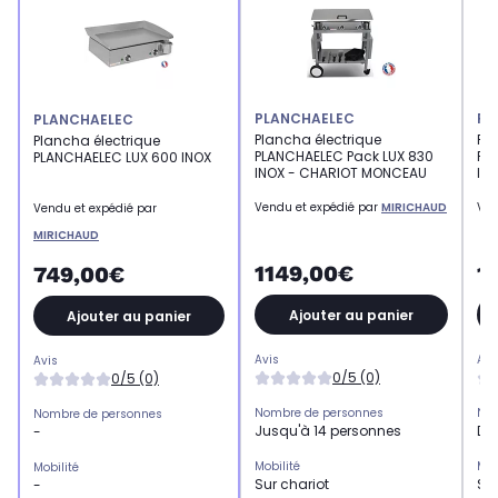
PLANCHAELEC
PL
PLANCHAELEC
Plancha électrique
Pla
Plancha électrique
PLANCHAELEC Pack LUX 830
PL
PLANCHAELEC LUX 600 INOX
INOX - CHARIOT MONCEAU
IN
Vendu et expédié par
MIRICHAUD
Ven
Vendu et expédié par
MIRICHAUD
1149,00€
1
749,00€
Ajouter au panier
Ajouter au panier
Avis
Avi
Avis
0/5 (0)
0/5 (0)
Nombre de personnes
Nom
Nombre de personnes
Jusqu'à 14 personnes
De 
-
Mobilité
Mob
Mobilité
Sur chariot
Sur
-