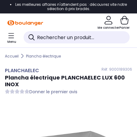
Les meilleures affaires n'attendent pas : découvrez vite notre
Accéder directement à la navigation
sélection à prix bradés.
Accéder directement au contenu
Me connecter
Panier
Accéder directement au pied de page
Menu
Accéder directement au chatbot
Accueil
Plancha électrique
Réf. 900
0189306
PLANCHAELEC
Plancha électrique
PLANCHAELEC
LUX 600
INOX
Donner le premier avis