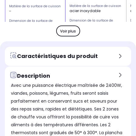
Matière de la surface de cuisson
Mat
Matière de la surface de cuisson
acier inoxydable
ac
-
Dimension de la surface de
Dim
Dimension de la surface de
cuisson
cui
cuisson
77 x 39 cm
55
-
Voir plus
Zone de cuisson
Zon
Zone de cuisson
3 zones
2 
-
Energie
Ene
Energie
Caractéristiques du produit
Electrique
Ele
Electrique
Thermostat réglable
The
Thermostat réglable
Oui
Ou
-
Description
Température maximum de
Te
Température maximum de
Avec une puissance électrique maîtrisée de 2400W,
cuisson
cui
cuisson
300°C
30
-
viandes, poissons, légumes, fruits seront saisis
parfaitement en conservant sucs et saveurs pour
Rapidité de montée en
Rap
Rapidité de montée en
température
tem
température
des repas sains, rapides et diététiques. Ses 2 zones
Varie selon la température
Var
-
de chauffe vous offriront la possibilité de cuire vos
souhaitée
so
aliments à des températures différentes. Les 2
Nombre de plaques
Nom
Nombre de plaques
1 plaque
1 
-
thermostats sont gradués de 50° à 300°. La plancha