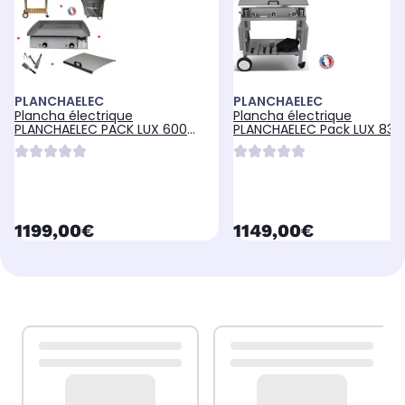
PLANCHAELEC
PLANCHAELEC
Plancha électrique
Plancha électrique
PLANCHAELEC PACK LUX 600
PLANCHAELEC Pack LUX 830
INOX
- CHARIOT MONCEAU
currentPrice
currentPrice
1199,00€
1149,00€