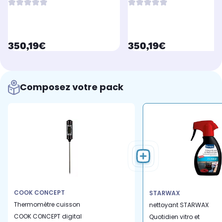
currentPrice
currentPrice
350,19€
350,19€
Composez votre pack
COOK CONCEPT
STARWAX
Thermomètre cuisson
nettoyant STARWAX
COOK CONCEPT digital
Quotidien vitro et