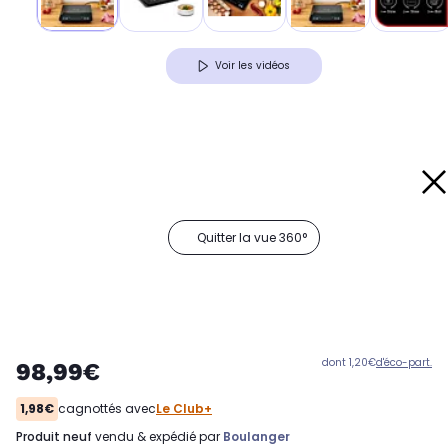
Voir les vidéos
Quitter la vue 360°
dont 1,20€
d'éco-part.
98,99€
1,98€
cagnottés avec
Le Club+
produit neuf
vendu & expédié par
Boulanger