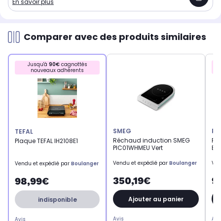
En savoir plus
Comparer avec des produits similaires
Jusqu'à
90€
cagnottés
nouveaux adhérents
SMEG
RI
TEFAL
Réchaud induction SMEG
Ré
Plaque TEFAL IH2108E1
PIC01WHMEU Vert
ET
Vendu et expédié par
Boulanger
Ven
Vendu et expédié par
Boulanger
350,19€
9
98,99€
Ajouter au panier
indisponible
Avis
Avi
Avis