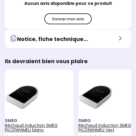
Aucun avis disponible pour ce produit
Largeur de la plaque
Lar
Largeur de la plaque
31,5 cm
58
30,0 cm
Donner mon avis
Notice, fiche technique...
Ils devraient bien vous plaire
SMEG
SMEG
Réchaud induction SMEG
Réchaud induction SMEG
PIC01WHMEU blanc
PIC01WHMEU Vert