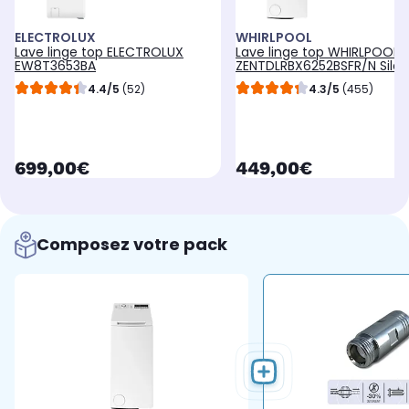
ELECTROLUX
WHIRLPOOL
Lave linge top ELECTROLUX
Lave linge top WHIRLPOOL
EW8T3653BA
ZENTDLRBX6252BSFR/N Sile
4.4/5
(52)
4.3/5
(455)
currentPrice
currentPrice
699,00€
449,00€
Composez votre pack