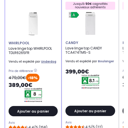
Jusqu'à
90€
cagnottés
nouveaux adhérents
CANDY
HA
WHIRLPOOL
Lave linge top CANDY
Lav
Lave linge top WHIRLPOOL
TCA474TM5-S
TH
TDLR6265FR
Vendu et expédié par
Boulanger
Ven
Vendu et expédié par
Underdog
399,00€
Anc
Prix de référence
64
479,00€
-18%
3
389,00€
Ajouter au panier
Ajouter au panier
Avis
Avi
Avis
4.5/5 (22)
4.4/5 (158)