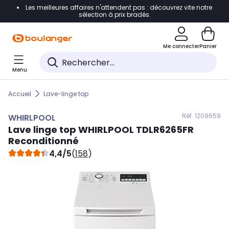
Les meilleures affaires n'attendent pas : découvrez vite notre
Accéder directement à la navigation
sélection à prix bradés.
Accéder directement au contenu
Me connecter
Panier
Accéder directement au pied de page
Menu
Accéder directement au chatbot
Accueil
Lave-linge top
Réf. 120
9659
WHIRLPOOL
Lave linge top
WHIRLPOOL
TDLR6265FR
Reconditionné
4,4/5
(
158
)