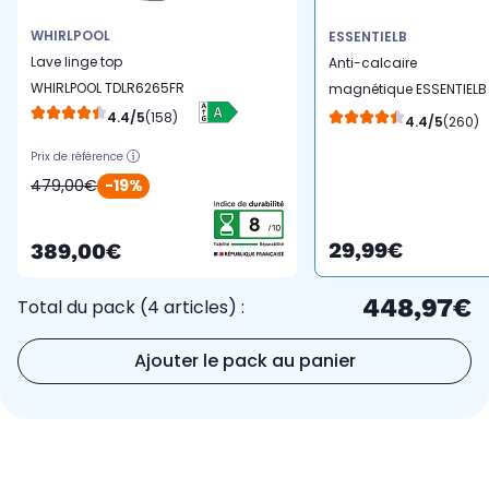
WHIRLPOOL
ESSENTIELB
Lave linge top
Anti-calcaire
WHIRLPOOL TDLR6265FR
magnétique ESSENTIELB
Pour lave-linge et lave
4.4/5
(158)
4.4/5
(260)
vaisselle
Prix de référence
479,00€
-19%
29,99€
389,00€
448,97€
Total du pack (4 articles) :
Ajouter le pack au panier