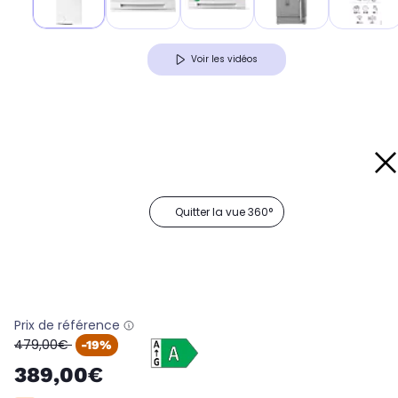
Voir les vidéos
Quitter la vue 360°
Prix de référence
oldPrice
479,00€
-19%
389,00€