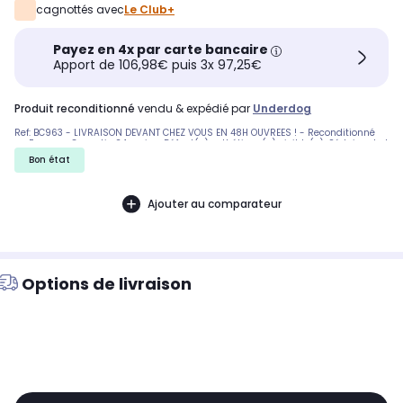
cagnottés avec
Le Club+
Payez en 4x par carte bancaire
Apport de 106,98€ puis 3x 97,25€
produit reconditionné
vendu & expédié par
Underdog
Ref: BC963 - LIVRAISON DEVANT CHEZ VOUS EN 48H OUVREES ! - Reconditionné
en France - Garantie 24 mois - Défaut(s) esthétique(s) visible(s). Séduisant et
accessible. - Nous ne pouvons malheureusement pas honorer les commandes
Bon état
vers la Corse. Pas de reprise d'un ancien produit.
Ajouter au comparateur
Options de livraison