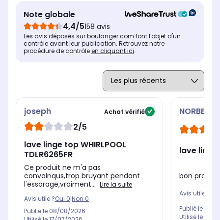
Départ différé 24 heures
Dép
Départ différé 24 heures
Note globale
Dosage automatique de lessive
Dos
Dosage automatique de lessive
4,4/5
158 avis
Non
No
Non
Les avis déposés sur boulanger.com font l'objet d'un
contrôle avant leur publication. Retrouvez notre
procédure de contrôle
en cliquant ici
.
joseph
NORBERT
Achat vérifié
2/5
lave linge top WHIRLPOOL
lave linge
TDLR6265FR
Ce produit ne m'a pas
bon produit
convainqus,trop bruyant pendant
l'essorage,vraiment...
Lire la suite
Avis utile ?
Oui
Avis utile ?
Oui
0
|
Non
0
Publié le
03/0
Publié le
08/08/2026
Utilisé le
13/0
Utilisé le
17/07/2026