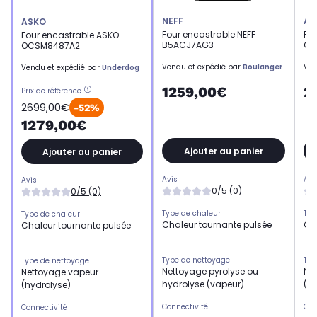
NEFF
AS
ASKO
Four encastrable NEFF
Fo
Four encastrable ASKO
B5ACJ7AG3
OC
OCSM8487A2
Vendu et expédié par
Boulanger
Ven
Vendu et expédié par
Underdog
1259,00€
2
Prix de référence
2699,00€
-52%
1279,00€
Ajouter au panier
Ajouter au panier
Avis
Avi
Avis
0/5 (0)
0/5 (0)
Type de chaleur
Typ
Type de chaleur
Chaleur tournante pulsée
Ch
Chaleur tournante pulsée
Type de nettoyage
Typ
Type de nettoyage
Nettoyage pyrolyse ou
Ne
Nettoyage vapeur
hydrolyse (vapeur)
(h
(hydrolyse)
Connectivité
Con
Connectivité