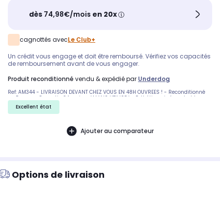
dès
74,98€/mois
en 20x
cagnottés avec
Le Club+
Un crédit vous engage et doit être remboursé. Vérifiez vos capacités
de remboursement avant de vous engager.
produit reconditionné
vendu & expédié par
Underdog
Ref: AM344 - LIVRAISON DEVANT CHEZ VOUS EN 48H OUVREES ! - Reconditionné
en France - Garantie 24 mois - JAMAIS UTILISE ! - Esthétique irréprochable. -
Nous ne pouvons malheureusement pas honorer les commandes vers la
Excellent état
Corse. Pas de reprise d'un ancien produit.
Ajouter au comparateur
Options de livraison