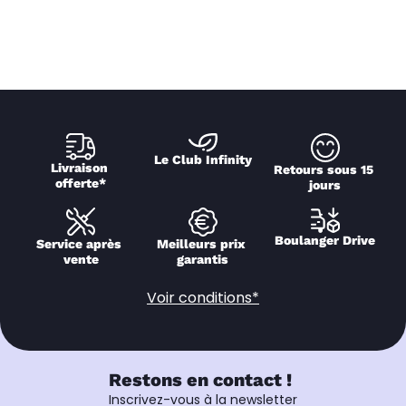
Le Club Infinity
Livraison 
Retours sous 15 
offerte*
jours
Boulanger Drive
Service après 
Meilleurs prix 
vente
garantis
Voir conditions*
Restons en contact !
Inscrivez-vous à la newsletter