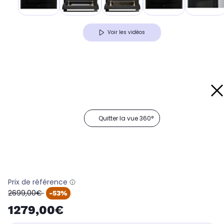
Voir les vidéos
Quitter la vue 360°
Prix de référence
oldPrice
2699,00€
-53%
1279,00€