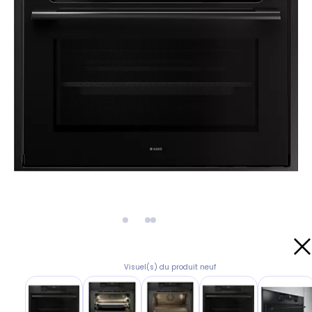
Visuel(s) du produit neuf