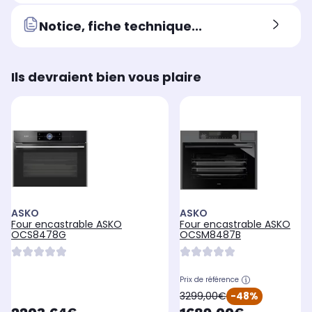
Notice, fiche technique...
Ils devraient bien vous plaire
ASKO
ASKO
Four encastrable ASKO
Four encastrable ASKO
OCS8478G
OCSM8487B
Prix de référence
oldPrice
3299,00€
-48%