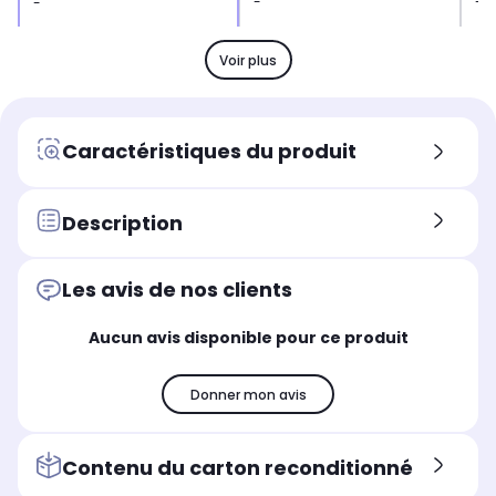
-
-
-
Type de porte
Typ
Type de porte
Porte froide
Por
Porte froide
Voir plus
Capacité du four
Cap
Capacité du four
Cavité XXL (71L)
Ca
Cavité standard (50L)
Encastrement
Enc
Encastrement
Caractéristiques du produit
Encastrement standard
En
Encastrement spécifique
(60cm)
ha
hauteur 45 cm
Description
Les avis de nos clients
Aucun avis disponible pour ce produit
Donner mon avis
Contenu du carton reconditionné