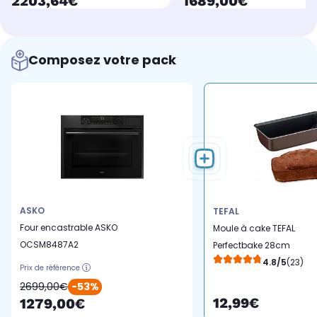
currentPrice
currentPrice
2203,64€
1689,00€
Composez votre pack
ASKO
TEFAL
Four encastrable ASKO
Moule à cake TEFAL
OCSM8487A2
Perfectbake 28cm
4.8/5
(23)
Prix de référence
2699,00€
-53%
12,99€
1279,00€