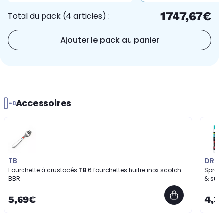
1747,67€
Total du pack (4 articles) :
Ajouter le pack au panier
Accessoires
TB
DR 
Fourchette à crustacés
TB
6 fourchettes huitre inox scotch
Spra
BBR
& su
5,69€
4,