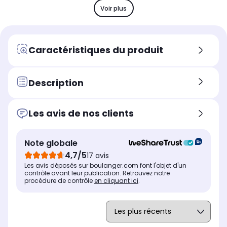
trs)
trs)
Voir plus
Niveau sonore maximum
Niv
Niveau sonore maximum
Ultra silencieux 70dB
Sil
Niveau sonore de 76dB
Dosage automatique de lessive
Dos
Dosage automatique de lessive
Caractéristiques du produit
Oui
No
Non
Vapeur
Vap
Vapeur
Oui
-
Non
Description
Connecté
Con
Connecté
Oui
No
Non
Les avis de nos clients
Option départ différé ou fin
Opt
Option départ différé ou fin
différée
diff
différée
Départ différé
Fin
Départ différé
Note globale
Dosage automatique de lessive
Dos
Dosage automatique de lessive
4,7/5
17 avis
Oui
No
Non
Les avis déposés sur boulanger.com font l'objet d'un
contrôle avant leur publication. Retrouvez notre
procédure de contrôle
en cliquant ici
.