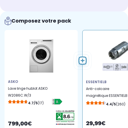
Composez votre pack
ASKO
ESSENTIELB
Lave linge hublot ASKO
Anti-calcaire
W2086C.W/3
magnétique ESSENTIELB
Pour lave-linge et lave
4.7/5
(17)
4.4/5
(260)
vaisselle
29,99€
799,00€