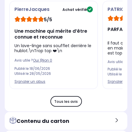
PierreJacques
PATRICIA
Achat vérifié
5/5
PARFAIT
Une machine qui mérite d’être
connue et reconnue
Il faut que
Un lave-linge sans soufflet derrière le
en main ce l
hublot.\nTrop top ❤️\n
est top. Sile
Avis utile ?
Oui
1
|
Non
0
Avis utile ?
Oui
Publié le
18/06/2026
Publié le
18/1
Utilisé le
28/05/2026
Utilisé le
16/1
Signaler un abus
Signaler un 
Tous les avis
Contenu du carton