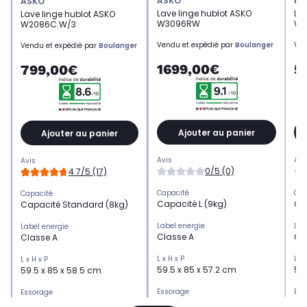
ASKO
BO
ASKO
Lave linge hublot ASKO
La
Lave linge hublot ASKO
W3096RW
WU
W2086C.W/3
Vendu et expédié par
Boulanger
Ven
Vendu et expédié par
Boulanger
1699,00€
5
799,00€
Ajouter au panier
Ajouter au panier
Avis
Avi
Avis
0/5 (0)
4.7/5 (17)
Capacité
Cap
Capacité
Capacité L (9kg)
Ca
Capacité Standard (8kg)
Label energie
Lab
Label energie
Classe A
Cl
Classe A
L x H x P
L x 
L x H x P
59.5 x 85 x 57.2 cm
59.
59.5 x 85 x 58.5 cm
Essorage
Ess
Essorage
Essorage très élevé (1600
Ess
Essorage très élevé (1600