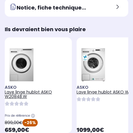
Notice, fiche technique...
Ils devraient bien vous plaire
ASKO
ASKO
Lave linge hublot ASKO
Lave linge hublot ASKO W
W2084B.W
Prix de référence
oldPrice
899,00€
-26%
currentPrice
currentPrice
659,00€
1099,00€