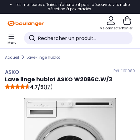
Les meilleures affaires n'attendent pas : découvrez vite notre
Accéder directement à la navigation
sélection à prix bradés.
Accéder directement au contenu
Me connecter
Panier
Accéder directement au pied de page
Menu
Accéder directement au chatbot
Accueil
Lave-linge hublot
Réf. 119
1980
ASKO
Lave linge hublot
ASKO
W2086C.W/3
4,7/5
(
17
)