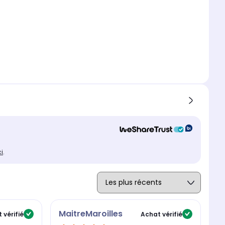
ci
.
MaitreMaroilles
M
 vérifié
Achat vérifié