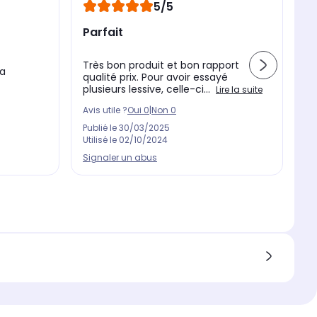
5/5
Parfait
T
Très bon produit et bon rapport
Le
ma
qualité prix. Pour avoir essayé
ré
plusieurs lessive, celle-ci...
90
Lire la suite
Avis utile ?
Oui
0
|
Non
0
Av
Publié le
30/03/2025
Pu
Utilisé le
02/10/2024
Ut
Signaler un abus
Si