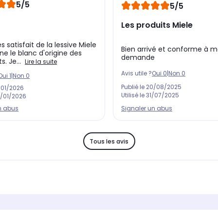
5/5
5/5
Les produits Miele
ès satisfait de la lessive Miele
Bien arrivé et conforme à 
ne le blanc d'origine des
demande
. Je...
Lire la suite
Avis utile ?
Oui
0
|
Non
0
Oui
1
|
Non
0
Publié le
20/08/2025
/01/2026
Utilisé le
31/07/2025
/01/2026
Signaler un abus
n abus
Tous les avis