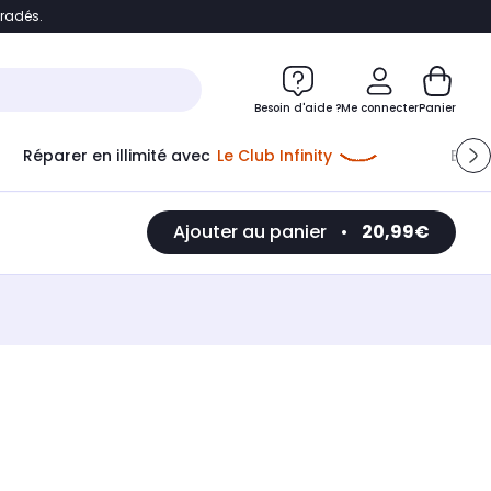
bradés.
e
Accéder directement au chatbot
Besoin d'aide ?
Me connecter
Panier
Réparer en illimité avec
Le Club Infinity
Econ
Ajouter au panier
•
20,99€