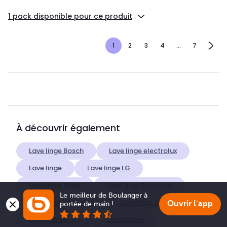
1 pack disponible pour ce produit
1
2
3
4
...
7
À découvrir également
Lave linge Bosch
Lave linge electrolux
Lave linge
Lave linge LG
Lave linge Miele
Lave linge Samsung
Le meilleur de Boulanger à 
Lave linge whirlpool
Lave linge noir
Ouvrir l'app
portée de main !
Dyson Wash G1
Climatiseur