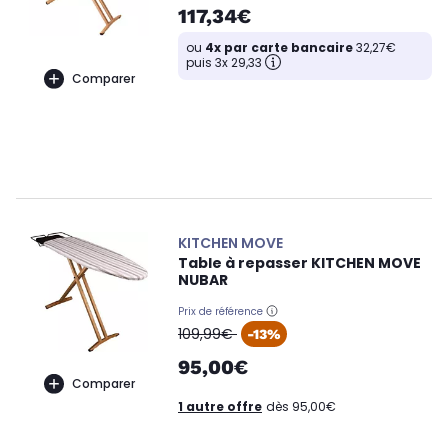
117,34€
ou
4x par carte bancaire
32,27€
puis 3x 29,33
Comparer
KITCHEN MOVE
Table à repasser KITCHEN MOVE
NUBAR
Prix de référence
oldPrice
109,99€
-13%
95,00€
Comparer
1 autre offre
dès 95,00€