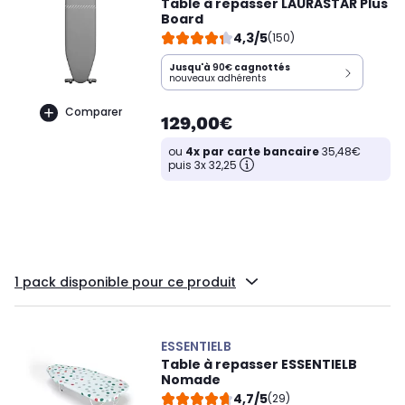
Table à repasser LAURASTAR Plus
Board
4,3/5
(150)
Jusqu'à
90€
cagnottés
nouveaux adhérents
Comparer
129,00€
ou
4x par carte bancaire
35,48€
puis 3x 32,25
1 pack disponible pour ce produit
ESSENTIELB
Table à repasser ESSENTIELB
Nomade
4,7/5
(29)