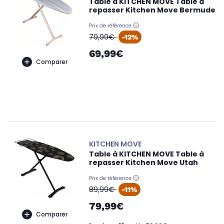
Table à KITCHEN MOVE Table à
repasser Kitchen Move Bermude
Prix de référence
oldPrice
79,99€
-12%
69,99€
Comparer
KITCHEN MOVE
Table à KITCHEN MOVE Table à
repasser Kitchen Move Utah
Prix de référence
oldPrice
89,99€
-11%
79,99€
Comparer