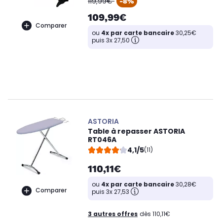
119,99€
-8%
109,99€
Comparer
ou
4x par carte bancaire
30,25€
puis 3x 27,50
ASTORIA
Table à repasser ASTORIA
RT046A
4,1/5
(11)
110,11€
ou
4x par carte bancaire
30,28€
Comparer
puis 3x 27,53
3 autres offres
dès 110,11€