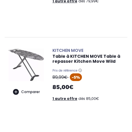
1 autre offre
dès 79,99€
KITCHEN MOVE
Table à KITCHEN MOVE Table à
repasser Kitchen Move Wild
Prix de référence
oldPrice
89,99€
-5%
85,00€
Comparer
1 autre offre
dès 85,00€