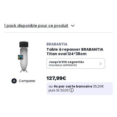
1 pack disponible pour ce produit
BRABANTIA
Table à repasser BRABANTIA
Titan oval 124*38cm
Jusqu'à
90€
cagnottés
nouveaux adhérents
127,99€
Comparer
ou
4x par carte bancaire
35,20€
puis 3x 32,00