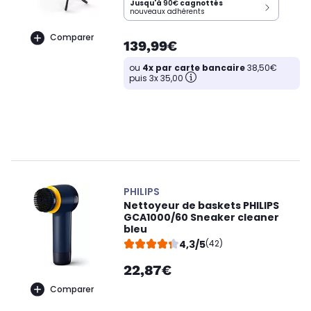
Jusqu'à
90€
cagnottés
nouveaux adhérents
Comparer
139,99€
ou
4x par carte bancaire
38,50€
puis 3x 35,00
PHILIPS
Nettoyeur de baskets PHILIPS
GCA1000/60 Sneaker cleaner
bleu
4,3/5
(42)
22,87€
Comparer