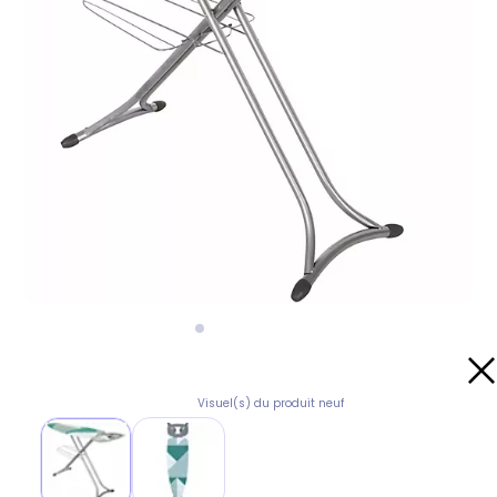
Visuel(s) du produit neuf