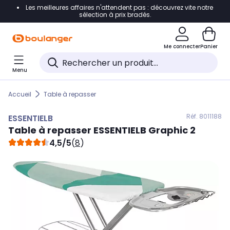
Les meilleures affaires n'attendent pas : découvrez vite notre
Accéder directement à la navigation
sélection à prix bradés.
Accéder directement au contenu
Me connecter
Panier
Accéder directement au pied de page
Menu
Accéder directement au chatbot
Accueil
Table à repasser
Réf. 801
1188
ESSENTIELB
Table à repasser
ESSENTIELB
Graphic 2
4,5/5
(
8
)