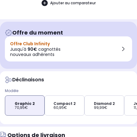
Ajouter au comparateur
Offre du moment
Offre Club Infinity
Jusqu'à
90€
cagnottés
nouveaux adhérents
Déclinaisons
Modèle
Graphic 2
Compact 2
Diamond 2
J
70,95€
60,95€
99,99€
11
Options de livraison