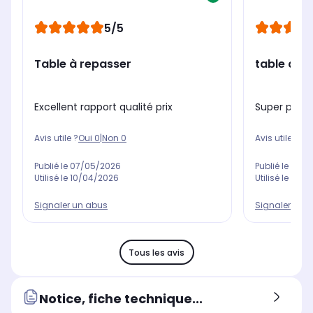
5/5
Table à repasser
table a r
Excellent rapport qualité prix
Super produ
Avis utile ?
Oui
0
|
Non
0
Avis utile ?
Oui
Publié le
07/05/2026
Publié le
07/0
Utilisé le
10/04/2026
Utilisé le
16/0
Signaler un abus
Signaler un 
Tous les avis
Notice, fiche technique...