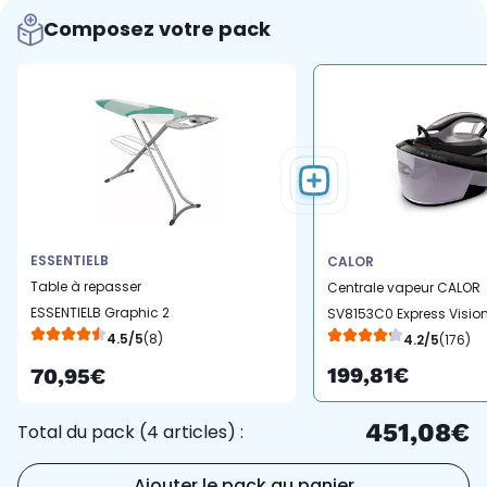
Composez votre pack
ESSENTIELB
CALOR
Table à repasser
Centrale vapeur CALOR
ESSENTIELB Graphic 2
SV8153C0 Express Visio
4.5/5
(8)
4.2/5
(176)
199,81€
70,95€
451,08€
Total du pack (4 articles) :
Ajouter le pack au panier