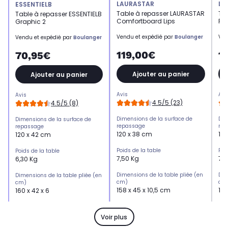
LAURASTAR
LA
ESSENTIELB
Table à repasser LAURASTAR
Ta
Table à repasser ESSENTIELB
Comfortboard Lips
Pl
Graphic 2
Vendu et expédié par
Boulanger
Ven
Vendu et expédié par
Boulanger
119,00€
1
70,95€
Ajouter au panier
Ajouter au panier
Avis
Avi
Avis
4.5/5 (23)
4.5/5 (8)
Dimensions de la surface de
Dim
Dimensions de la surface de
repassage
rep
repassage
120 x 38 cm
12
120 x 42 cm
Poids de la table
Poi
Poids de la table
7,50 Kg
7,5
6,30 Kg
Dimensions de la table pliée (en
Dim
Dimensions de la table pliée (en
cm)
cm
cm)
158 x 45 x 10,5 cm
153
160 x 42 x 6
Hauteur réglable
Hau
Hauteur réglable
Jusqu'à 95cm
Ju
9 positions : 66 à 96,5 cm
Voir plus