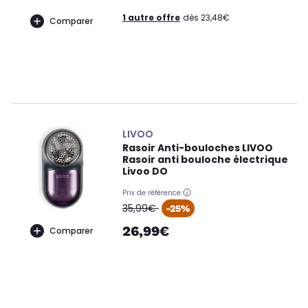
1 autre offre
dès 23,48€
Comparer
LIVOO
Rasoir Anti-bouloches LIVOO
Rasoir anti bouloche électrique
Livoo DO
Prix de référence
oldPrice
35,99€
-25%
26,99€
Comparer