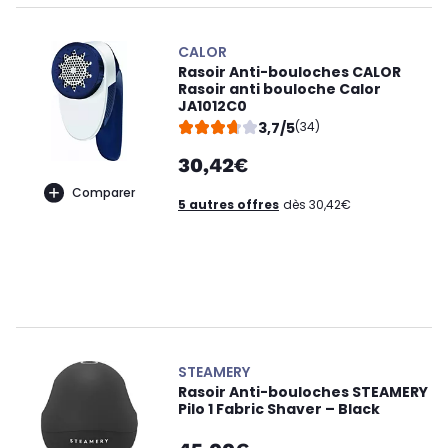
CALOR
Rasoir Anti-bouloches CALOR
Rasoir anti bouloche Calor
JA1012C0
3,7/5
(34)
30,42€
Comparer
5 autres offres
dès 30,42€
STEAMERY
Rasoir Anti-bouloches STEAMERY
Pilo 1 Fabric Shaver – Black