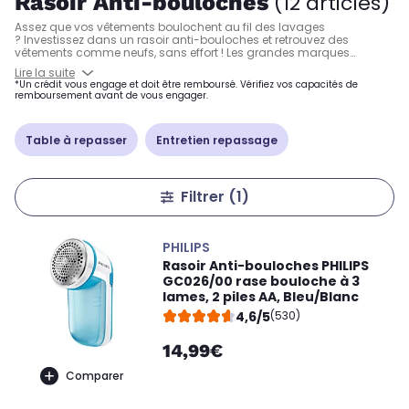
Rasoir Anti-bouloches
(12 articles)
Assez que vos vêtements boulochent au fil des lavages
? Investissez dans un rasoir anti-bouloches et retrouvez des
vêtements comme neufs, sans effort ! Les grandes marques
comme Calor ou Philips vous proposent des rasoirs anti-bouloches
Lire la suite
ultra performants qui vous permettront d'éliminer les bouloches sur
*Un crédit vous engage et doit être remboursé. Vérifiez vos capacités de
les pulls, les jeans, les vêtements en coton, les draps, les manteaux
remboursement avant de vous engager.
ou encore les vestes synthétiques.
Table à repasser
Entretien repassage
Filtrer
(1)
PHILIPS
Rasoir Anti-bouloches PHILIPS
GC026/00 rase bouloche à 3
lames, 2 piles AA, Bleu/Blanc
4,6/5
(530)
14,99€
Comparer