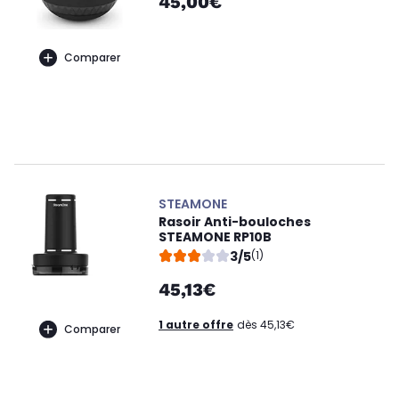
45,00€
Comparer
STEAMONE
Rasoir Anti-bouloches
STEAMONE RP10B
3/5
(1)
45,13€
1 autre offre
dès 45,13€
Comparer