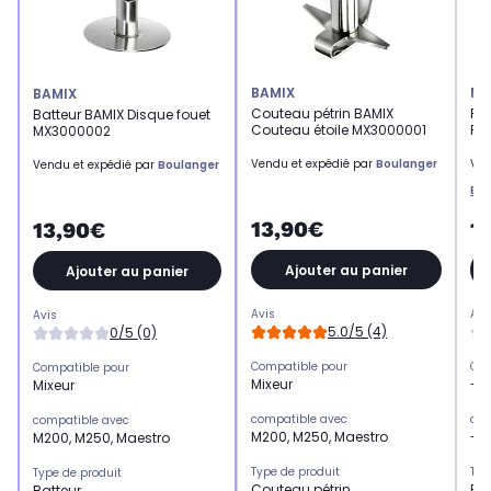
BAMIX
MO
BAMIX
Couteau pétrin BAMIX
Râ
Batteur BAMIX Disque fouet
Couteau étoile MX3000001
PD
MX3000002
Vendu et expédié par
Boulanger
Ven
Vendu et expédié par
Boulanger
Bur
13,90€
1
13,90€
Ajouter au panier
Ajouter au panier
Avis
Avi
Avis
5.0/5 (4)
0/5 (0)
Compatible pour
Com
Compatible pour
Mixeur
-
Mixeur
compatible avec
com
compatible avec
M200, M250, Maestro
-
M200, M250, Maestro
Type de produit
Typ
Type de produit
Couteau pétrin
Râ
Batteur