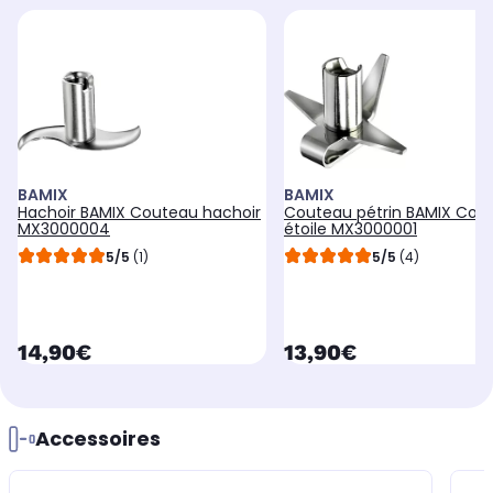
BAMIX
BAMIX
Hachoir BAMIX Couteau hachoir
Couteau pétrin BAMIX Cou
MX3000004
étoile MX3000001
5/5
(1)
5/5
(4)
currentPrice
currentPrice
14,90€
13,90€
Accessoires