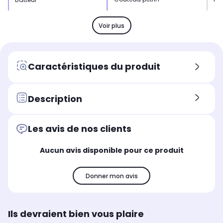
Marque compatible
Mar
Marque compatible
Bamix
-
Bamix
Voir plus
Caractéristiques du produit
Description
Les avis de nos clients
Aucun avis disponible pour ce produit
Donner mon avis
Ils devraient bien vous plaire