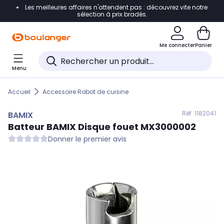
Les meilleures affaires n'attendent pas : découvrez vite notre
Accéder directement à la navigation
sélection à prix bradés.
Accéder directement au contenu
Me connecter
Panier
Accéder directement au pied de page
Menu
Accéder directement au chatbot
Accueil
Accessoire Robot de cuisine
Réf. 118
2041
BAMIX
Batteur
BAMIX
Disque fouet MX3000002
Donner le premier avis