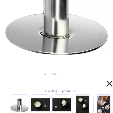
Visuel(s) du produit neuf