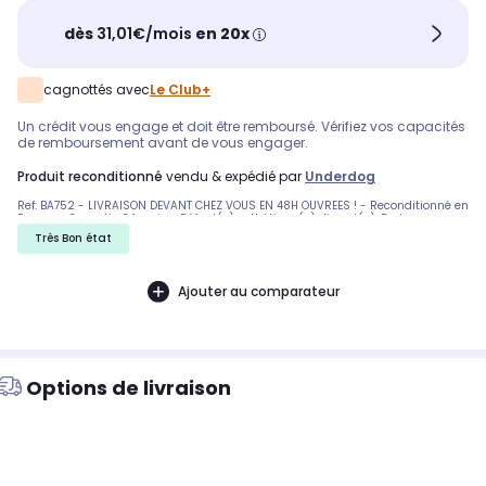
dès
31,01€/mois
en 20x
cagnottés avec
Le Club+
Un crédit vous engage et doit être remboursé. Vérifiez vos capacités
de remboursement avant de vous engager.
produit reconditionné
vendu & expédié par
Underdog
Ref: BA752 - LIVRAISON DEVANT CHEZ VOUS EN 48H OUVREES ! - Reconditionné en
France - Garantie 24 mois - Défaut(s) esthétique(s) discret(s). Du beau sans
le prix du neuf. - Nous ne pouvons malheureusement pas honorer les
Très Bon état
commandes vers la Corse. Pas de reprise d'un ancien produit.
Ajouter au comparateur
Options de livraison