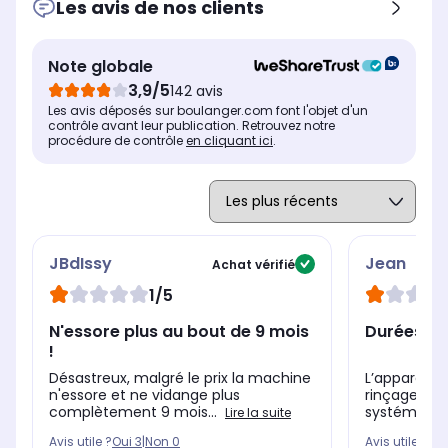
Les avis de nos clients
Note globale
3,9/5
142 avis
Les avis déposés sur boulanger.com font l'objet d'un
contrôle avant leur publication. Retrouvez notre
procédure de contrôle
en cliquant ici
.
JBdIssy
Jean
Achat vérifié
1/5
N'essore plus au bout de 9 mois
Durées to
!
Désastreux, malgré le prix la machine
L’appareil
n'essore et ne vidange plus
rinçage et d
complètement 9 mois...
systématiqu
Lire la suite
Avis utile ?
Oui
3
|
Non
0
Avis utile ?
Oui