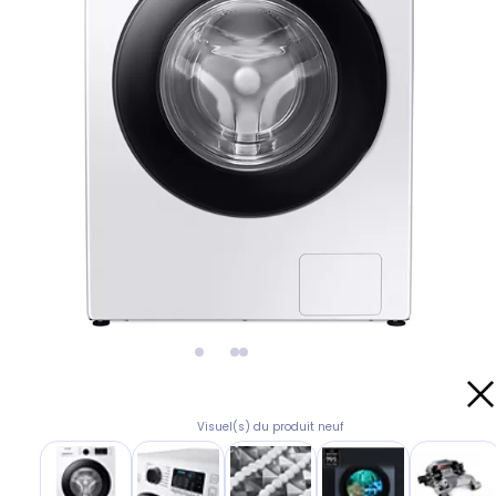
Visuel(s) du produit neuf