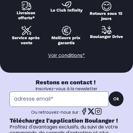
Le Club Infinity
Livraison 
Retours sous 15 
offerte*
jours
Boulanger Drive
Service après 
Meilleurs prix 
vente
garantis
Voir conditions*
Restons en contact !
Inscrivez-vous à la newsletter
Ok
Ou retrouvez-nous sur :
Téléchargez l'application Boulanger !
Profitez d'avantages exclusifs, du suivi de votre
commande, de conseils d'entretien et plus