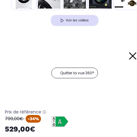
Voir les vidéos
Quitter la vue 360°
Prix de référence
oldPrice
799,00€
-34%
529,00€