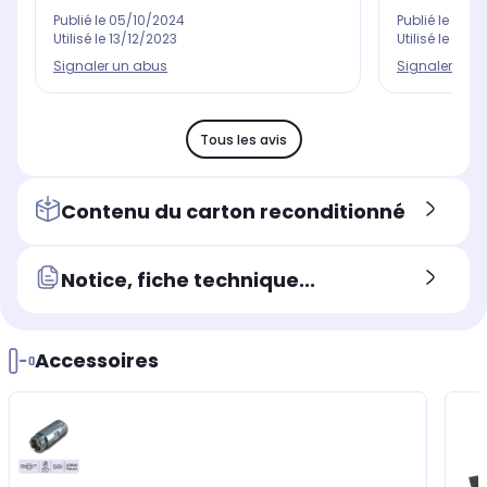
Publié le
05/10/2024
Publié le
30/0
Utilisé le
13/12/2023
Utilisé le
25/11
Signaler un abus
Signaler un 
Tous les avis
Contenu du carton reconditionné
Notice, fiche technique...
Accessoires