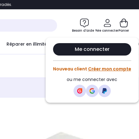
bradés.
e
Accéder directement au chatbot
Besoin d'aide ?
Me connecter
Panier
Réparer en illimité avec
Le Club Infinity
Econ
Me connecter
Créer une alerte
Nouveau client
Créer mon compte
ou me connecter avec