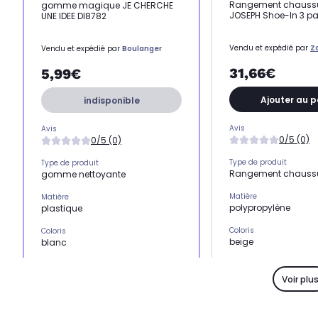
Rangement chaussu
gomme magique JE CHERCHE
JOSEPH Shoe-In 3 pa
UNE IDEE DI8782
Vendu et expédié par
Z
Vendu et expédié par
Boulanger
31,66€
5,99€
Ajouter au p
indisponible
Avis
Avis
0/5 (0)
0/5 (0)
Type de produit
Type de produit
Rangement chauss
gomme nettoyante
Matière
Matière
polypropylène
plastique
Coloris
Coloris
beige
blanc
Usage
Usage
Ranger son linge
Entretenir son linge
Voir plu