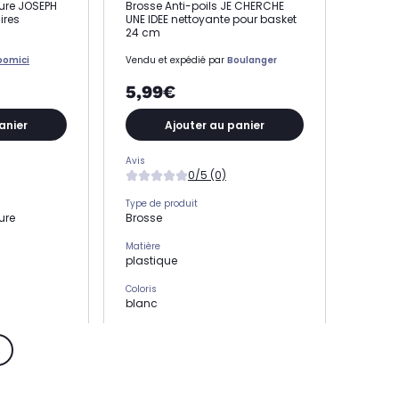
re JOSEPH
Brosse Anti-poils JE CHERCHE
ires
UNE IDEE nettoyante pour basket
24 cm
oomici
Vendu et expédié par
Boulanger
5,99€
anier
Ajouter au panier
Avis
0/5 (0)
Type de produit
ure
Brosse
Matière
plastique
Coloris
blanc
Usage
Entretenir son linge
s