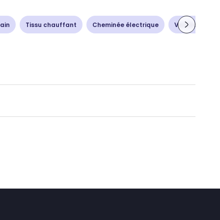
ain
Tissu chauffant
Cheminée électrique
Ventilation - 