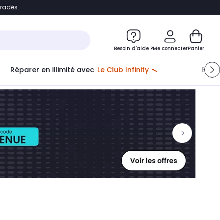
bradés.
ontenu
Accéder directement au pied de page
Besoin d'aide ?
Me connecter
Panier
Réparer en illimité avec
Le Club Infinity
Econ