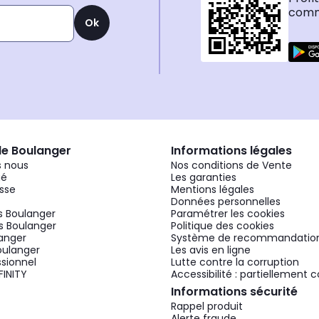
comma
Ok
de Boulanger
Informations légales
 nous
Nos conditions de Vente
gé
Les garanties
sse
Mentions légales
Données personnelles
 Boulanger
Paramétrer les cookies
 Boulanger
Politique des cookies
langer
Système de recommandatio
oulanger
Les avis en ligne
ssionnel
Lutte contre la corruption
FINITY
Accessibilité : partiellement
Informations sécurité
Rappel produit
Alerte fraude