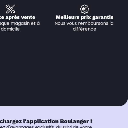
ce après vente
Meilleurs prix garantis
que magasin et à 
Nous vous remboursons la 
domicile
différence
chargez l'application Boulanger !
tez d'avantages exclusifs, du suivi de votre