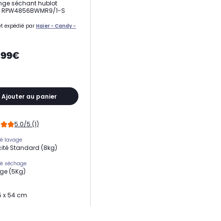
inge séchant hublot
 RPW4856BWMR9/1-S
t expédié par
Haier - Candy -
,99€
Ajouter au panier
5.0/5 (1)
é lavage
té Standard (8kg)
té séchage
ge (5Kg)
5 x 54 cm
ge
ge élevé (1400 trs)