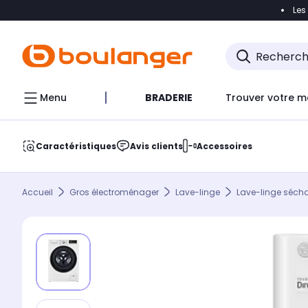
Les
Accéder directement à la navigation
Accéder direct
Menu
BRADERIE
Trouver votre m
Caractéristiques
Avis clients
Accessoires
Accueil
Gros électroménager
Lave-linge
Lave-linge séch