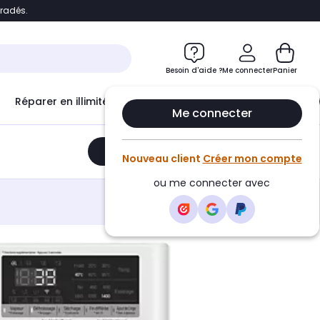
bradés.
e
Accéder directement au chatbot
Besoin d'aide ?
Me connecter
Panier
Réparer en illimité avec
Le Club Infinity
Econ
Me connecter
Ajouter au panier
•
659,00€
Nouveau client
Créer mon compte
ou me connecter avec