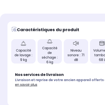
Niveau sonore maxim
Niveau sonore maximum
Niveau sonore de 7
Silencieux 71dB
Dosage automatique de
Dosage automatique de lessive
Non
Non
Caractéristiques du produit
Vapeur
Vapeur
Oui
Non
Connecté
Connecté
Oui
Oui
Capacité
Capacité
Niveau
Volum
Programme(s) vapeur
Programme(s) vapeur
de
de lavage :
sonore : 71
tambou
oui
non
séchage :
9 kg
dB
68 
6 kg
Nos services de livraison
Livraison et reprise de votre ancien appareil offerts
en savoir plus