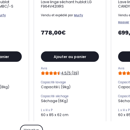
hublot
Lave linge séchant hublot LG
Lave l
MBC/-S
F964V42IXRS
CANDY
urfy
Vendu et expédié par
Murfy
Vendu e
Hoover
778,00€
699
anier
Ajouter au panier
Avis
Avis
4.5/5 (39)
Capacité lavage
Capacit
(8kg)
Capacité L (9kg)
Capaci
Capacité séchage
Capaci
Séchage (6Kg)
Sécha
L x H x P
L x H x P
60 x 85 x 62 cm
60 x 8
Essorage
Essora
1500 trs)
Essorage élevé (1400 trs)
Essora