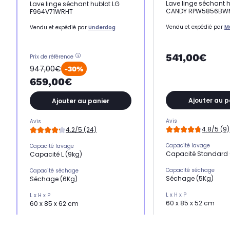
Lave linge séchant 
Lave linge séchant hublot LG
CANDY RPW5856BW
F964V71WRHT
Vendu et expédié par
M
Vendu et expédié par
Underdog
541,00€
Prix de référence
947,00€
-30%
659,00€
Ajouter au p
Ajouter au panier
Avis
Avis
4.8/5 (9)
4.2/5 (24)
Capacité lavage
Capacité lavage
Capacité Standard 
Capacité L (9kg)
Capacité séchage
Capacité séchage
Séchage (5Kg)
Séchage (6Kg)
L x H x P
L x H x P
60 x 85 x 52 cm
60 x 85 x 62 cm
Essorage
Essorage
Essorage très élevé (
Essorage élevé (1400 trs)