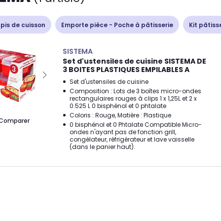
apis de cuisson
Emporte pièce - Poche à pâtisserie
Kit pâtiss
SISTEMA
Set d'ustensiles de cuisine SISTEMA DE
3 BOITES PLASTIQUES EMPILABLES A
Set d'ustensiles de cuisine
Composition : Lots de 3 boîtes micro-ondes
rectangulaires rouges à clips 1 x 1,25L et 2 x
0.525 L 0 bisphénol et 0 phtalate
Coloris : Rouge, Matière : Plastique
Comparer
0 bisphénol et 0 Phtalate Compatible Micro-
ondes n'ayant pas de fonction grill,
congélateur, réfrigérateur et lave vaisselle
(dans le panier haut).