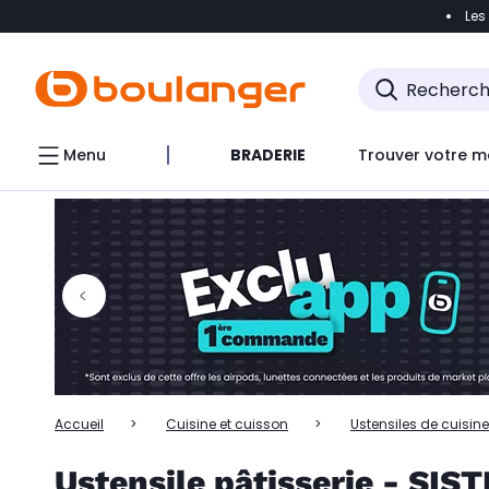
Les
Accéder directement à la navigation
Accéder directem
Accéder directement au chatbot
Menu
BRADERIE
Trouver votre m
Accueil
Cuisine et cuisson
Ustensiles de cuisine
Ustensile pâtisserie - SI