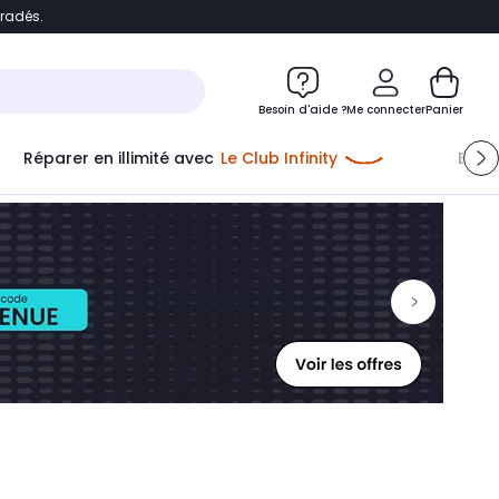
bradés.
ontenu
Accéder directement au pied de page
Besoin d'aide ?
Me connecter
Panier
Réparer en illimité avec
Le Club Infinity
Econ
Me connecter
Nouveau client
Créer mon compte
ou me connecter avec