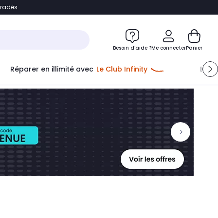
bradés.
ontenu
Accéder directement au pied de page
Besoin d'aide ?
Me connecter
Panier
Réparer en illimité avec
Le Club Infinity
Econ