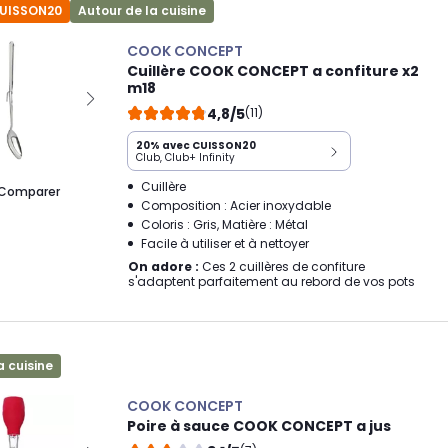
CUISSON20
Autour de la cuisine
COOK CONCEPT
Cuillère COOK CONCEPT a confiture x2
m18
4,8/5
(11)
20% avec CUISSON20
Club, Club+ Infinity
Cuillère
Comparer
Composition : Acier inoxydable
Coloris : Gris, Matière : Métal
Facile à utiliser et à nettoyer
On adore :
Ces 2 cuillères de confiture
s'adaptent parfaitement au rebord de vos pots
a cuisine
COOK CONCEPT
Poire à sauce COOK CONCEPT a jus