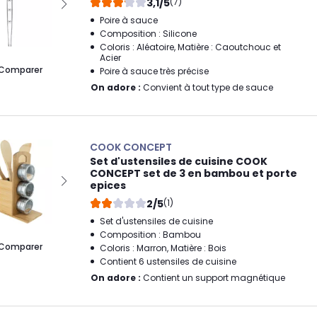
3,1/5
(7)
Poire à sauce
Composition : Silicone
Coloris : Aléatoire, Matière : Caoutchouc et
Acier
Comparer
Poire à sauce très précise
On adore :
Convient à tout type de sauce
COOK CONCEPT
Set d'ustensiles de cuisine COOK
CONCEPT set de 3 en bambou et porte
epices
2/5
(1)
Set d'ustensiles de cuisine
Composition : Bambou
Comparer
Coloris : Marron, Matière : Bois
Contient 6 ustensiles de cuisine
On adore :
Contient un support magnétique