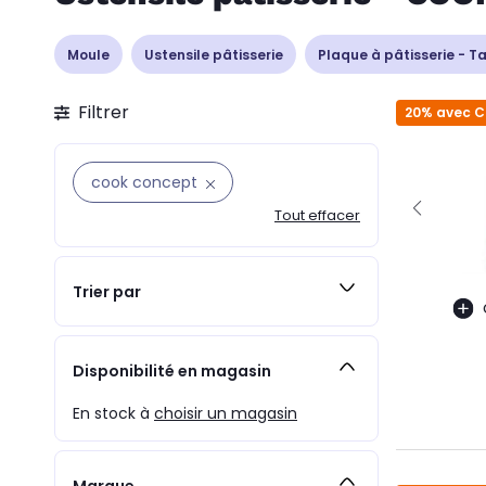
Moule
Ustensile pâtisserie
Plaque à pâtisserie - T
Filtrer
20% avec 
cook concept
Tout effacer
Trier par
Disponibilité en magasin
En stock à
choisir un magasin
Marque