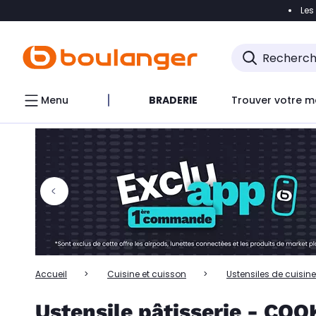
Les
Accéder directement à la navigation
Accéder directem
Accéder directement au chatbot
Menu
BRADERIE
Trouver votre m
Accueil
Cuisine et cuisson
Ustensiles de cuisine
Ustensile pâtisserie - C