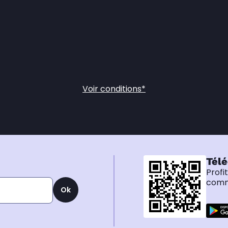
Voir conditions*
Télé
Profi
comma
Ok