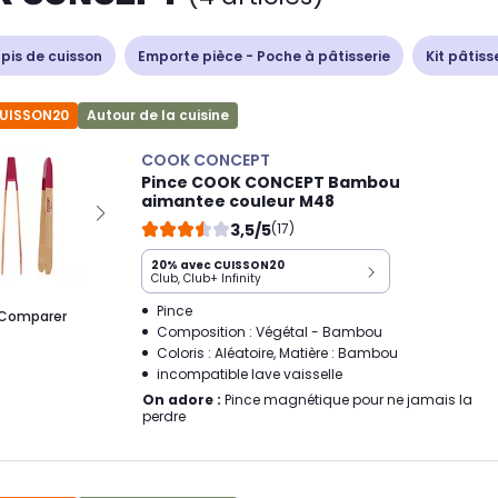
apis de cuisson
Emporte pièce - Poche à pâtisserie
Kit pâtiss
CUISSON20
Autour de la cuisine
COOK CONCEPT
Pince COOK CONCEPT Bambou
aimantee couleur M48
3,5/5
(17)
20% avec CUISSON20
Club, Club+ Infinity
Pince
Comparer
Composition : Végétal - Bambou
Coloris : Aléatoire, Matière : Bambou
incompatible lave vaisselle
On adore :
Pince magnétique pour ne jamais la
perdre