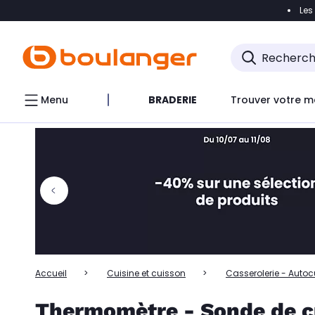
Les
Accéder directement à la navigation
Accéder directem
Accéder directement au chatbot
Menu
BRADERIE
Trouver votre m
Accueil
Cuisine et cuisson
Casserolerie - Autoc
Thermomètre - Sonde de c