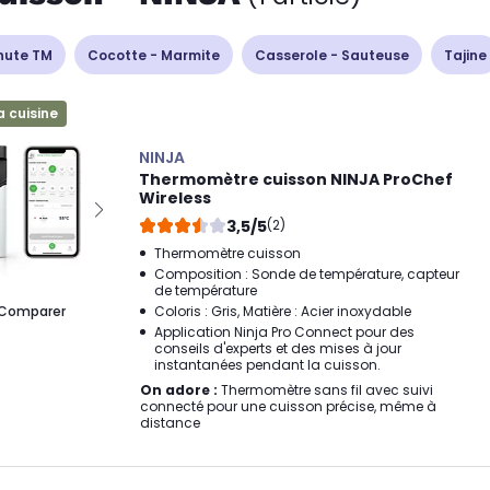
nute TM
Cocotte - Marmite
Casserole - Sauteuse
Tajine
a cuisine
NINJA
Thermomètre cuisson NINJA ProChef
Wireless
3,5/5
(2)
Thermomètre cuisson
Composition : Sonde de température, capteur
de température
Comparer
Coloris : Gris, Matière : Acier inoxydable
Application Ninja Pro Connect pour des
conseils d'experts et des mises à jour
instantanées pendant la cuisson.
On adore :
Thermomètre sans fil avec suivi
connecté pour une cuisson précise, même à
distance