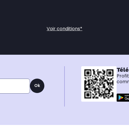
Voir conditions*
Télé
Profi
comma
Ok