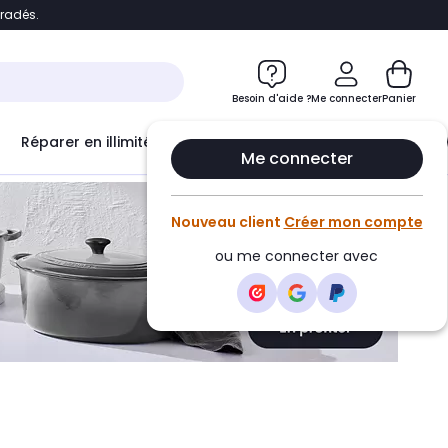
bradés.
ontenu
Accéder directement au pied de page
Besoin d'aide ?
Me connecter
Panier
Réparer en illimité avec
Le Club Infinity
Econ
Me connecter
Nouveau client
Créer mon compte
ou me connecter avec