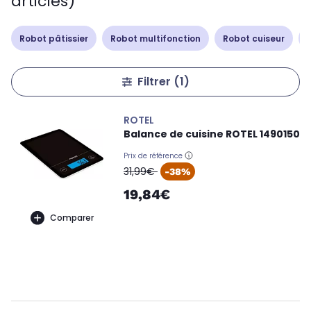
articles)
Robot pâtissier
Robot multifonction
Robot cuiseur
Filtrer
(1)
ROTEL
Balance de cuisine ROTEL 1490150
Prix de référence
oldPrice
31,99€
-38%
19,84€
Comparer