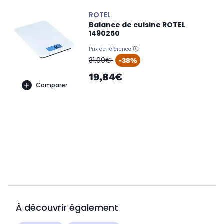
ROTEL
Balance de cuisine ROTEL
1490250
Prix de référence
oldPrice
31,99€
-38%
19,84€
Comparer
À découvrir également