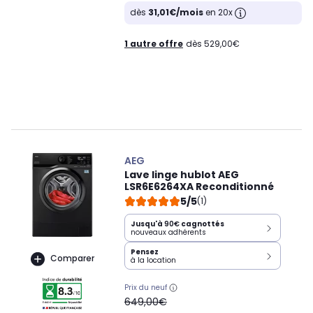
dès
31,01€/mois
en 20x
1 autre offre
dès 529,00€
AEG
Lave linge hublot AEG
LSR6E6264XA Reconditionné
5/5
(1)
Jusqu'à
90€
cagnottés
nouveaux adhérents
Pensez
Comparer
à la location
Prix du neuf
oldPrice
649,00€