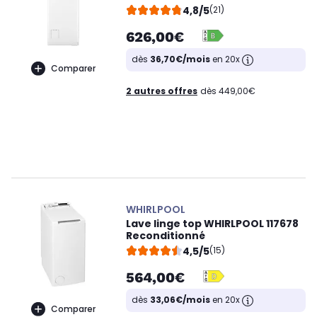
4,8/5
(21)
626,00€
dès
36,70€/mois
en 20x
Comparer
2 autres offres
dès 449,00€
WHIRLPOOL
Lave linge top WHIRLPOOL 117678
Reconditionné
4,5/5
(15)
564,00€
dès
33,06€/mois
en 20x
Comparer