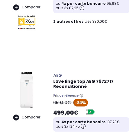
ou
4x par carte bancaire
95,98€
Comparer
puis 3x 87,25
2 autres offres
dès 330,00€
AEG
Lave linge top AEG 7972717
Reconditionné
Prix de référence
oldPrice
659,00€
-24%
499,00€
Comparer
ou
4x par carte bancaire
137,23€
puis 3x 124,75