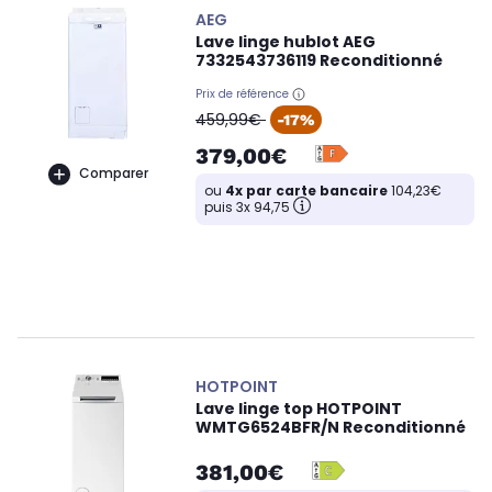
AEG
Lave linge hublot AEG
7332543736119 Reconditionné
Prix de référence
oldPrice
459,99€
-17%
379,00€
Comparer
ou
4x par carte bancaire
104,23€
puis 3x 94,75
HOTPOINT
Lave linge top HOTPOINT
WMTG6524BFR/N Reconditionné
381,00€