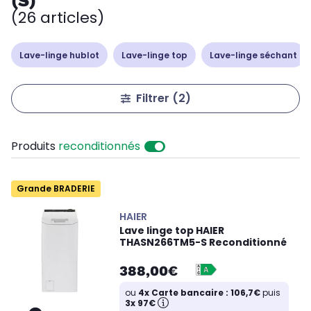
(S)
(26 articles)
Lave-linge hublot
Lave-linge top
Lave-linge séchant
Filtrer
(2)
Produits
reconditionnés
Grande BRADERIE
HAIER
Lave linge top HAIER
THASN266TM5-S Reconditionné
388,00€
ou
4x Carte bancaire : 106,7€
puis
3x 97€