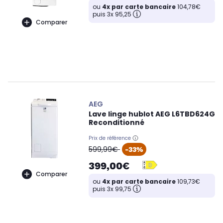
ou
4x par carte bancaire
104,78€
puis 3x 95,25
Comparer
AEG
Lave linge hublot AEG L6TBD624G
Reconditionné
Prix de référence
oldPrice
599,99€
-33%
399,00€
Comparer
ou
4x par carte bancaire
109,73€
puis 3x 99,75