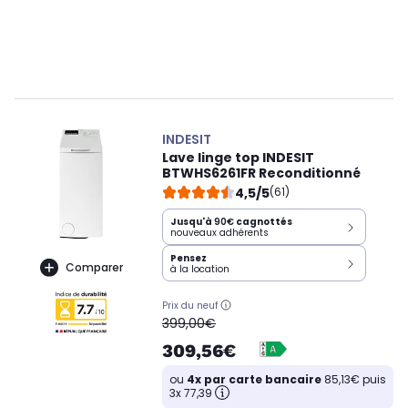
INDESIT
Lave linge top INDESIT
BTWHS6261FR Reconditionné
4,5/5
(61)
Jusqu'à
90€
cagnottés
nouveaux adhérents
Pensez
Comparer
à la location
Prix du neuf
oldPrice
399,00€
309,56€
ou
4x par carte bancaire
85,13€ puis
3x 77,39