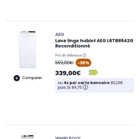
AEG
Lave linge hublot AEG L6TBR642G
Reconditionné
Prix de référence
oldPrice
559,00€
-39%
339,00€
Comparer
ou
4x par carte bancaire
93,23€
puis 3x 84,75
WHIRLPOOL