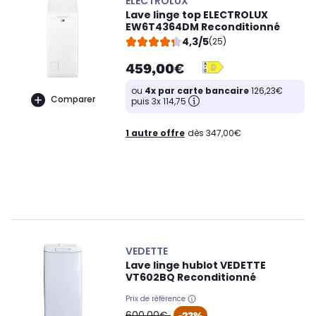
ELECTROLUX
Lave linge top ELECTROLUX
EW6T4364DM Reconditionné
4,3/5
(25)
459,00€
ou
4x par carte bancaire
126,23€
Comparer
puis 3x 114,75
1 autre offre
dès 347,00€
VEDETTE
Lave linge hublot VEDETTE
VT602BQ Reconditionné
Prix de référence
oldPrice
600,00€
-23%