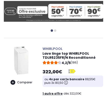
WHIRLPOOL
Lave linge top WHIRLPOOL
TDLR6235FR/N Reconditionné
4,2/5
(186)
322,00€
ou
4x par carte bancaire
88,55€
Comparer
puis 3x 80,50
1 autre offre
dès 322,00€