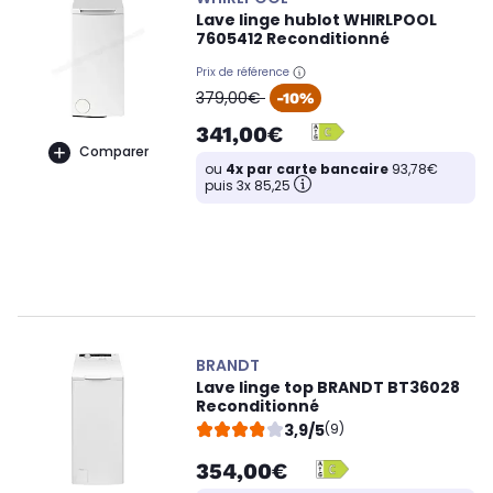
Lave linge hublot WHIRLPOOL
7605412 Reconditionné
Prix de référence
oldPrice
379,00€
-10%
341,00€
Comparer
ou
4x par carte bancaire
93,78€
puis 3x 85,25
BRANDT
Lave linge top BRANDT BT36028
Reconditionné
3,9/5
(9)
354,00€