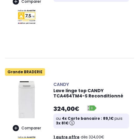
Comparer
Grande BRADERIE
CANDY
Lave linge top CANDY
TCA464TM4-S Reconditionné
324,00€
ou
4x Carte bancaire : 89,1€
puis
3x 81€
Comparer
1 autre offre
dès 324,00€