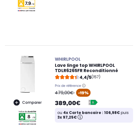
WHIRLPOOL
Lave linge top WHIRLPOOL
TDLR6265FR Reconditionné
4,4/5
(157)
Prix de référence
oldPrice
479,00€
-19%
389,00€
Comparer
ou
4x Carte bancaire : 106,98€
puis
3x 97,25€