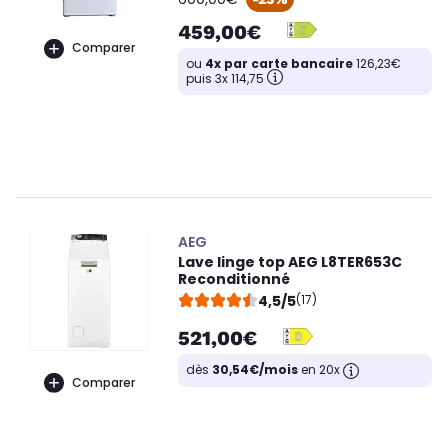
459,00€
Comparer
ou
4x par carte bancaire
126,23€
puis 3x 114,75
AEG
Lave linge top AEG L8TER653C
Reconditionné
4,5/5
(17)
521,00€
dès
30,54€/mois
en 20x
Comparer