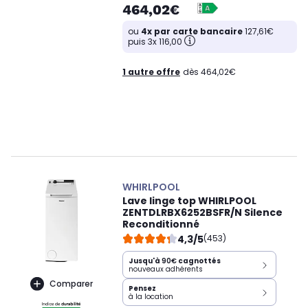
464,02€
ou
4x par carte bancaire
127,61€
puis 3x 116,00
1 autre offre
dès 464,02€
WHIRLPOOL
Lave linge top WHIRLPOOL
ZENTDLRBX6252BSFR/N Silence
Reconditionné
4,3/5
(453)
Jusqu'à
90€
cagnottés
nouveaux adhérents
Comparer
Pensez
à la location