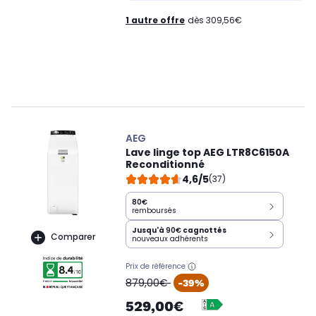
1 autre offre
dès 309,56€
AEG
Lave linge top AEG LTR8C6150A
Reconditionné
4,6/5
(37)
80€
remboursés
Jusqu'à
90€
cagnottés
Comparer
nouveaux adhérents
Prix de référence
oldPrice
879,00€
-39%
529,00€