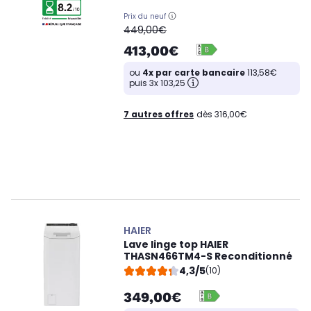
Prix du neuf
oldPrice
449,00€
413,00€
ou
4x par carte bancaire
113,58€
puis 3x 103,25
7 autres offres
dès 316,00€
HAIER
Lave linge top HAIER
THASN466TM4-S Reconditionné
4,3/5
(10)
349,00€