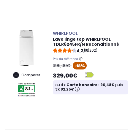
WHIRLPOOL
Lave linge top WHIRLPOOL
TDLR6245FR/N Reconditionné
4,3/5
(202)
Prix de référence
oldPrice
399,00€
-18%
329,00€
Comparer
ou
4x Carte bancaire : 90,48€
puis
3x 82,25€