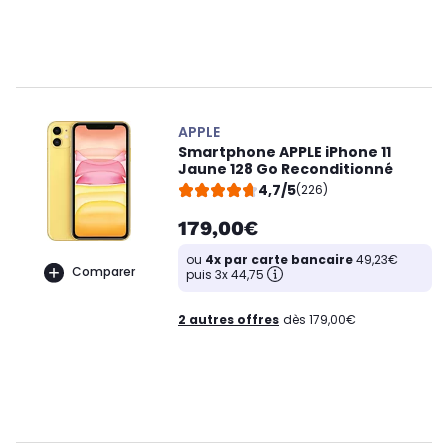
APPLE
Smartphone APPLE iPhone 11
Jaune 128 Go Reconditionné
4,7/5
(226)
179,00€
ou
4x par carte bancaire
49,23€
Comparer
puis 3x 44,75
2 autres offres
dès 179,00€