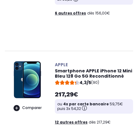
6 autres offres
dès 156,00€
APPLE
Smartphone APPLE iPhone 12 Mini
Bleu 128 Go 5G Reconditionné
4,3/5
(90)
217,29€
ou
4x par carte bancaire
59,75€
Comparer
puis 3x 54,32
12 autres offres
dès 217,29€