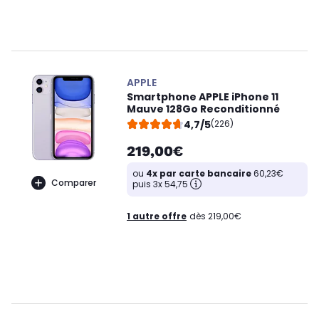
APPLE
Smartphone APPLE iPhone 11
Mauve 128Go Reconditionné
4,7/5
(226)
219,00€
ou
4x par carte bancaire
60,23€
Comparer
puis 3x 54,75
1 autre offre
dès 219,00€