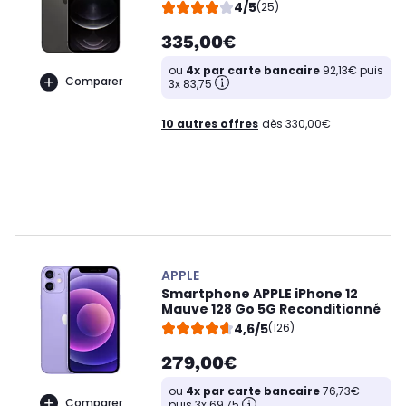
4/5
(25)
335,00€
ou
4x par carte bancaire
92,13€ puis
Comparer
3x 83,75
10 autres offres
dès 330,00€
APPLE
Smartphone APPLE iPhone 12
Mauve 128 Go 5G Reconditionné
4,6/5
(126)
279,00€
ou
4x par carte bancaire
76,73€
Comparer
puis 3x 69,75