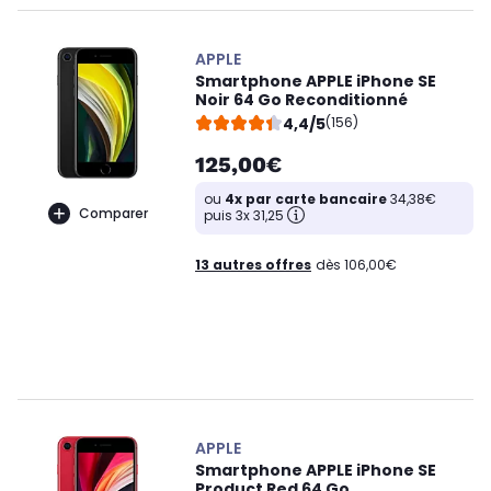
APPLE
Smartphone APPLE iPhone SE
Noir 64 Go Reconditionné
4,4/5
(156)
125,00€
ou
4x par carte bancaire
34,38€
Comparer
puis 3x 31,25
13 autres offres
dès 106,00€
APPLE
Smartphone APPLE iPhone SE
Product Red 64 Go