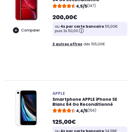
4,5/5
(147)
200,00€
ou
4x par carte bancaire
55,00€
Comparer
puis 3x 50,00
2 autres offres
dès 155,00€
APPLE
Smartphone APPLE iPhone SE
Blanc 64 Go Reconditionné
4,4/5
(156)
125,00€
ou
4x par carte bancaire
34,38€