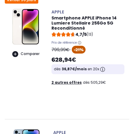
APPLE
Smartphone APPLE iPhone 14
Lumiere Stellaire 256Go 5G
Reconditionné
4,7/5
(13)
Prix de référence
oldPrice
799,99€
-21%
Comparer
628,94€
dès
36,87€/mois
en 20x
2 autres offres
dès 505,29€
APPLE