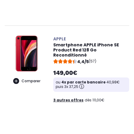
APPLE
Smartphone APPLE iPhone SE
Product Red 128 Go
Reconditionné
4,4/5
(57)
149,00€
Comparer
ou
4x par carte bancaire
40,98€
puis 3x 37,25
3 autres offres
dès 111,00€