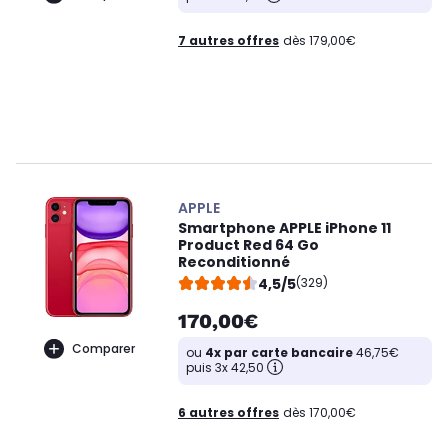
7 autres offres
dès 179,00€
APPLE
Smartphone APPLE iPhone 11
Product Red 64 Go
Reconditionné
4,5/5
(329)
170,00€
Comparer
ou
4x par carte bancaire
46,75€
puis 3x 42,50
6 autres offres
dès 170,00€