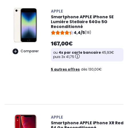
APPLE
Smartphone APPLE iPhone SE
Lumière Stellaire 64Go 5G
Reconditionné
4,4/5
(18)
167,00€
Comparer
ou
4x par carte bancaire
45,93€
puis 3x 41,75
5 autres offres
dès 130,00€
APPLE
Smartphone APPLE iPhone XR Red
64 Go Reconditionné