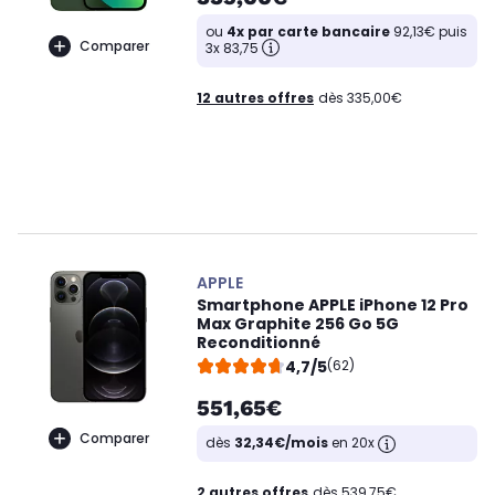
ou
4x par carte bancaire
92,13€ puis
Comparer
3x 83,75
12 autres offres
dès 335,00€
APPLE
Smartphone APPLE iPhone 12 Pro
Max Graphite 256 Go 5G
Reconditionné
4,7/5
(62)
551,65€
Comparer
dès
32,34€/mois
en 20x
2 autres offres
dès 539,75€