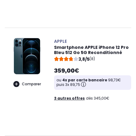
APPLE
Smartphone APPLE iPhone 12 Pro
Bleu 512 Go 5G Reconditionné
3,8/5
(8)
359,00€
ou
4x par carte bancaire
98,73€
Comparer
puis 3x 89,75
3 autres offres
dès 345,00€