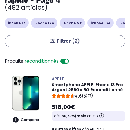
rapide - Page 4
(492 articles)
iPhone 17
iPhone 17e
iPhone Air
iPhone 16e
iPhon
Filtrer
(2)
Produits
reconditionnés
APPLE
Smartphone APPLE iPhone 13 Pro
Argent 256Go 5G Reconditionné
4,6/5
(27)
518,00€
dès
30,37€/mois
en 20x
Comparer
3 autres offres
dès 486,27€