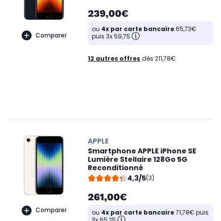
239,00€
ou
4x par carte bancaire
65,73€
Comparer
puis 3x 59,75
12 autres offres
dès 211,78€
APPLE
Smartphone APPLE iPhone SE
Lumière Stellaire 128Go 5G
Reconditionné
4,3/5
(3)
261,00€
Comparer
ou
4x par carte bancaire
71,78€ puis
3x 65,25