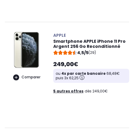
APPLE
Smartphone APPLE iPhone 11 Pro
Argent 256 Go Reconditionné
4,5/5
(29)
249,00€
ou
4x par carte bancaire
68,48€
Comparer
puis 3x 62,25
5 autres offres
dès 249,00€