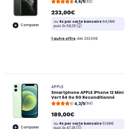
4,6/5
(62)
233,00€
ou
4x par carte bancaire
64,08€
Comparer
puis 3x 58,25
1 autre offre
dès 233,00€
APPLE
Smartphone APPLE iPhone 12 Mini
Vert 64 Go 5G Reconditionné
4,3/5
(69)
189,00€
ou
4x par carte bancaire
51,98€
Comparer
puis 3x 47,25