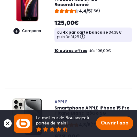
Reconditionné
4,4/5
(156)
125,00€
Comparer
ou
4x par carte bancaire
34,38€
puis 3x 31,25
10 autres offres
dès 106,00€
APPLE
Smartphone APPLE iPhone 15 Pro
Titane Blanc 128Go 5G
Reconditionné
Le meilleur de Boulanger à 
Ouvrir l'app
portée de main !
4,8/5
(127)
678,00€