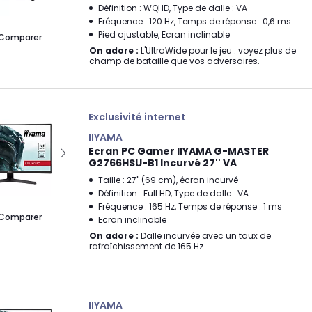
Définition : WQHD, Type de dalle : VA
Fréquence : 120 Hz, Temps de réponse : 0,6 ms
Pied ajustable, Ecran inclinable
Comparer
On adore :
L'UltraWide pour le jeu : voyez plus de
champ de bataille que vos adversaires.
Exclusivité internet
IIYAMA
Ecran PC Gamer IIYAMA G-MASTER
G2766HSU-B1 Incurvé 27'' VA
Taille : 27" (69 cm), écran incurvé
Définition : Full HD, Type de dalle : VA
Fréquence : 165 Hz, Temps de réponse : 1 ms
Comparer
Ecran inclinable
On adore :
Dalle incurvée avec un taux de
rafraîchissement de 165 Hz
IIYAMA