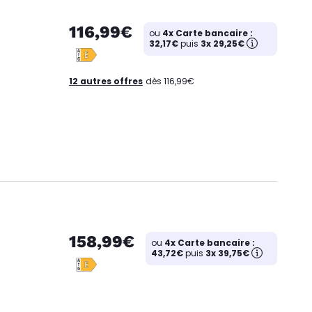
116,99€
ou
4x Carte bancaire :
32,17€
puis
3x 29,25€
12 autres offres
dès 116,99€
158,99€
ou
4x Carte bancaire :
43,72€
puis
3x 39,75€