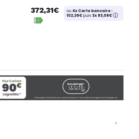
372,31€
ou
4x Carte bancaire :
102,39€
puis
3x 93,08€