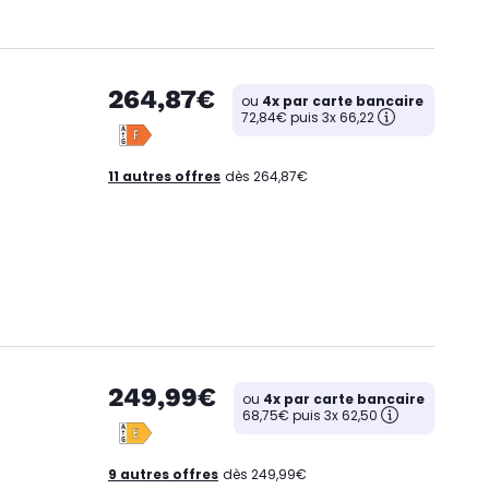
264,87€
ou
4x par carte bancaire
72,84€ puis 3x 66,22
11 autres offres
dès 264,87€
249,99€
ou
4x par carte bancaire
68,75€ puis 3x 62,50
9 autres offres
dès 249,99€