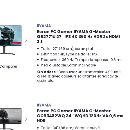
IIYAMA
Ecran PC Gamer IIYAMA G-Master
GB2771U 27" IPS 4K 360 Hz HDR 2x HDMI
2.1
Taille : 27" (69 cm), écran plat
Définition : 4K, Type de dalle : IPS
Fréquence : 360 Hz, Temps de réponse : 0,8 ms
Pied ajustable, Ecran inclinable
Comparer
On adore :
Découvrez une immersion 4K fluide
à 144Hz avec couleurs éclatantes et réactivité
optimale.
IIYAMA
Ecran PC Gamer IIYAMA G-Master
GCB3482WQ 34'' WQHD 120Hz VA 0,6 ms
HDR
Taille : 34" (86 cm), écran incurvé