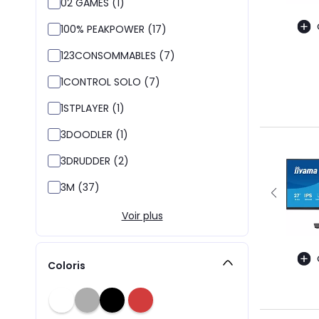
02 GAMES (1)
100% PEAKPOWER (17)
123CONSOMMABLES (7)
1CONTROL SOLO (7)
1STPLAYER (1)
3DOODLER (1)
3DRUDDER (2)
3M (37)
Voir plus
Coloris