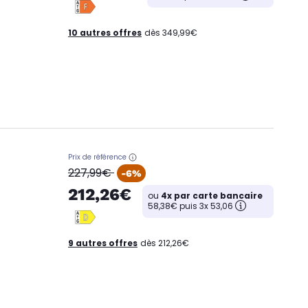
10 autres offres
dès 349,99€
Prix de référence
oldPrice
227,99€
-6%
212,26€
ou
4x par carte bancaire
58,38€ puis 3x 53,06
9 autres offres
dès 212,26€