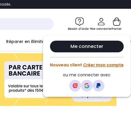
bradés.
ontenu
Accéder directement au pied de page
Besoin d'aide ?
Me connecter
Panier
Réparer en illimité avec
Le Club Infinity
Econ
Me connecter
Nouveau client
Créer mon compte
ou me connecter avec