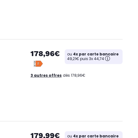
178,96€
ou
4x par carte bancaire
49,21€ puis 3x 44,74
3 autres offres
dès 178,96€
179,99€
ou
4x par carte bancaire