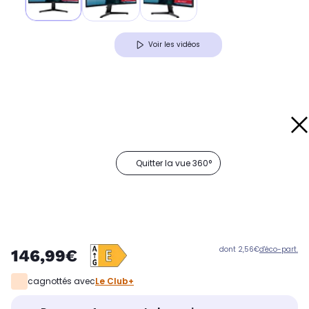
Voir les vidéos
Quitter la vue 360°
dont 2,56€
d'éco-part.
146,99€
cagnottés avec
Le Club+