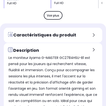
Full HD
QH
Full HD
Type de dalle
Typ
Type de dalle
IPS
IPS
IPS
Voir plus
Fréquence
Fré
Fréquence
240 Hz
100
240 Hz
Temps de réponse
Tem
Temps de réponse
Caractéristiques du produit
0,6 ms
1 
0,6 ms
Pied ajustable
Pie
Pied ajustable
Oui
Ou
-
Description
Ecran inclinable
Ecr
Ecran inclinable
Le moniteur iiyama G-MASTER GC2784HSU-B1 est
Oui
Ou
Oui
pensé pour les joueurs qui recherchent vitesse,
Résolution
Rés
Résolution
fluidité et immersion. Conçu pour accompagner les
1920 x 1080 pixels
256
1920 x 1080 pixels
sessions les plus intenses, il met l'accent sur la
Définition
Déf
Définition
réactivité et la précision d'affichage afin de garder
Full HD : Constitue le
QHD
Full HD : Constitue le
standard actuel pour
équ
standard actuel pour
l'avantage en jeu. Son format orienté gaming et son
travailler confortablement
tra
travailler confortablement
rendu visuel immersif renforcent l'expérience, que ce
au quotidien et jouer de
app
au quotidien et jouer de
manière fluide sans
pré
manière fluide sans
soit en compétition ou en solo. Idéal pour ceux qui
nécessiter une
nécessiter une