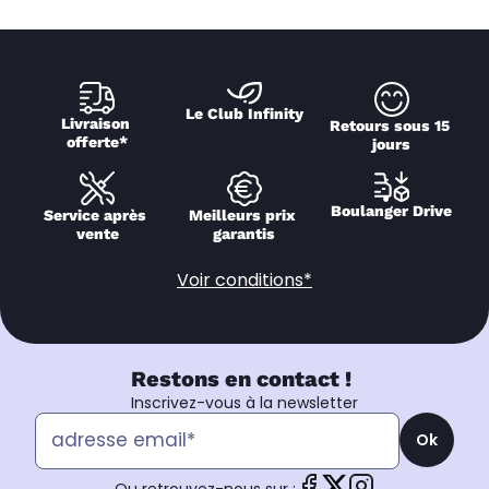
Le Club Infinity
Livraison 
Retours sous 15 
offerte*
jours
Boulanger Drive
Service après 
Meilleurs prix 
vente
garantis
Voir conditions*
Restons en contact !
Inscrivez-vous à la newsletter
Ok