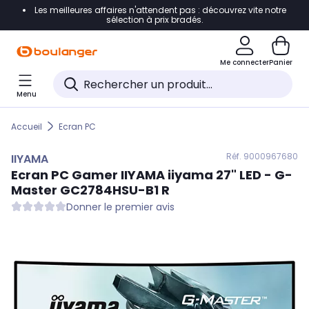
Les meilleures affaires n'attendent pas : découvrez vite notre
Accéder directement à la navigation
sélection à prix bradés.
Accéder directement au contenu
Me connecter
Panier
Accéder directement au pied de page
Menu
Accéder directement au chatbot
Accueil
Ecran PC
Réf. 900
0967680
IIYAMA
Ecran PC Gamer
IIYAMA
iiyama 27" LED - G-
Master GC2784HSU-B1 R
Donner le premier avis