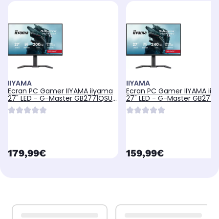
IIYAMA
IIYAMA
Ecran PC Gamer IIYAMA iiyama
Ecran PC Gamer IIYAMA ii
27" LED - G-Master GB2771QSU-
27" LED - G-Master GB2771
B1 R
B1 R
currentPrice
currentPrice
179,99€
159,99€