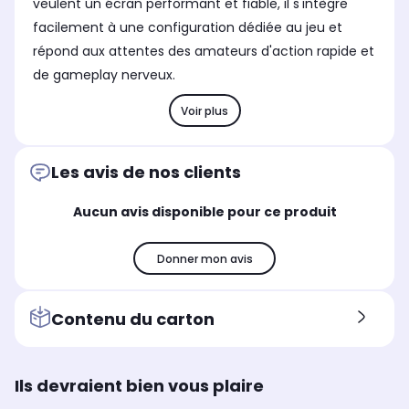
veulent un écran performant et fiable, il s'intègre
configuration matérielle
configuration matérielle
exigeante.
exigeante.
facilement à une configuration dédiée au jeu et
répond aux attentes des amateurs d'action rapide et
de gameplay nerveux.
Voir plus
Les avis de nos clients
Aucun avis disponible pour ce produit
Donner mon avis
Contenu du carton
Ils devraient bien vous plaire