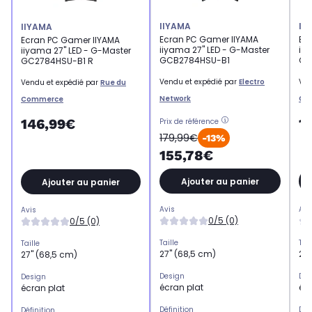
IIYAMA
II
IIYAMA
Ecran PC Gamer IIYAMA
Ec
Ecran PC Gamer IIYAMA
iiyama 27" LED - G-Master
iiy
iiyama 27" LED - G-Master
GCB2784HSU-B1
GB
GC2784HSU-B1 R
Vendu et expédié par
Electro
Ven
Vendu et expédié par
Rue du
Network
Co
Commerce
1
146,99€
Prix de référence
179,99€
-13%
155,78€
Ajouter au panier
Ajouter au panier
Avis
Avi
Avis
0/5 (0)
0/5 (0)
Taille
Tail
Taille
27" (68,5 cm)
27"
27" (68,5 cm)
Design
Des
Design
écran plat
écr
écran plat
Définition
Déf
Définition