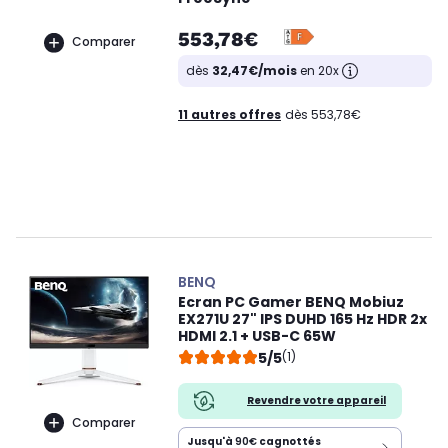
553,78€
Comparer
dès
32,47€/mois
en 20x
11 autres offres
dès 553,78€
BENQ
Ecran PC Gamer BENQ Mobiuz
EX271U 27" IPS DUHD 165 Hz HDR 2x
HDMI 2.1 + USB-C 65W
5/5
(1)
Revendre votre appareil
Comparer
Jusqu'à
90€
cagnottés