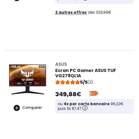
2 autres offres
dès 329,99€
ASUS
Ecran PC Gamer ASUS TUF
VG279QL1A
5/5
(2)
349,88€
ou
4x par carte bancaire
96,22€
Comparer
puis 3x 87,47