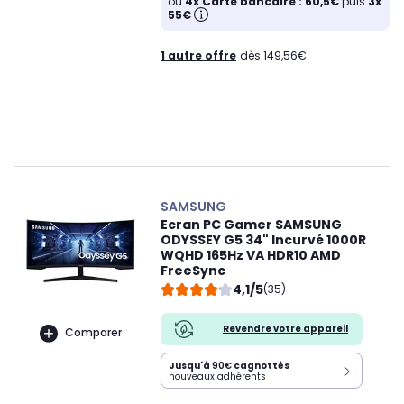
ou
4x Carte bancaire : 60,5€
puis
3x
55€
1 autre offre
dès 149,56€
SAMSUNG
Ecran PC Gamer SAMSUNG
ODYSSEY G5 34" Incurvé 1000R
WQHD 165Hz VA HDR10 AMD
FreeSync
4,1/5
(35)
Revendre votre appareil
Comparer
Jusqu'à
90€
cagnottés
nouveaux adhérents