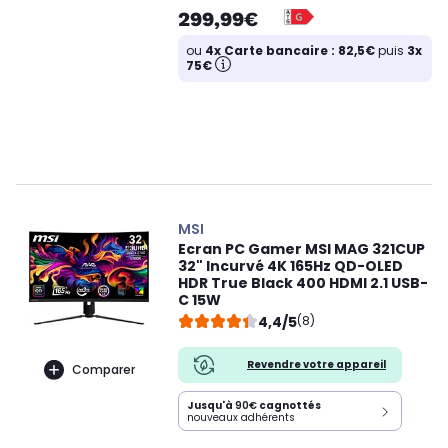
299,99€
ou
4x Carte bancaire : 82,5€
puis
3x
75€
MSI
Ecran PC Gamer MSI MAG 321CUP
32" Incurvé 4K 165Hz QD-OLED
HDR True Black 400 HDMI 2.1 USB-
C 15W
4,4/5
(8)
Revendre votre appareil
Comparer
Jusqu'à
90€
cagnottés
nouveaux adhérents