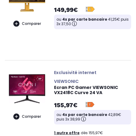
149,99€
ou
4x par carte bancaire
41,25€ puis
Comparer
3x 37,50
Exclusivité internet
VIEWSONIC
Ecran PC Gamer VIEWSONIC
VX2418C Curve 24 VA
155,97€
ou
4x par carte bancaire
42,89€
Comparer
puis 3x 38,99
1 autre offre
dès 155,97€