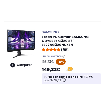
SAMSUNG
Ecran PC Gamer SAMSUNG
ODYSSEY G320 27''
LS27AG320NUXEN
5/5
(1)
Prix de référence
oldPrice
163,23€
-8%
Comparer
149,32€
ou
4x par carte bancaire
41,06€
puis 3x 37,33