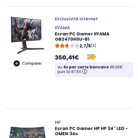
Exclusivité internet
IIYAMA
Ecran PC Gamer IIYAMA
GB2470HSU-B1
2,7/5
(3)
350,41€
Comparer
ou
4x par carte bancaire
96,36€
puis 3x 87,60
HP
Ecran PC Gamer HP HP 34" LED -
OMEN 34c