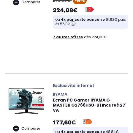
279,99€
-19%
Comparer
224,08€
ou
4x par carte bancaire
61,62€ puis
3x 56,02
7 autres offres
dès 224,08€
Exclusivité internet
IIYAMA
Ecran PC Gamer IIYAMA G-
MASTER G2766HSU-B1 Incurvé 27''
VA
177,60€
Comparer
ou
4x par carte bancaire
48,84€