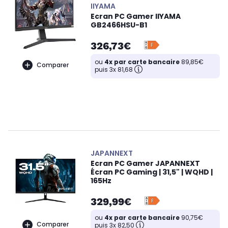
IIYAMA
Ecran PC Gamer IIYAMA
GB2466HSU-B1
326,73€
ou
4x par carte bancaire
89,85€
Comparer
puis 3x 81,68
JAPANNEXT
Ecran PC Gamer JAPANNEXT
Écran PC Gaming | 31,5" | WQHD |
165Hz
329,99€
ou
4x par carte bancaire
90,75€
Comparer
puis 3x 82,50