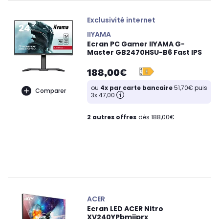
Exclusivité internet
IIYAMA
Ecran PC Gamer IIYAMA G-
Master GB2470HSU-B6 Fast IPS
188,00€
ou
4x par carte bancaire
51,70€ puis
Comparer
3x 47,00
2 autres offres
dès 188,00€
ACER
Ecran LED ACER Nitro
XV240YPbmiiprx