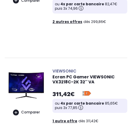
Comparer
ou
4x par carte bancaire
82,47€
puis 3x 74,96
2 autres offres
dès 299,86€
VIEWSONIC
Ecran PC Gamer VIEWSONIC
VX3218C-2K 32'' VA
311,42€
ou
4x par carte bancaire
85,65€
puis 3x 77,85
Comparer
1 autre offre
dès 311,42€