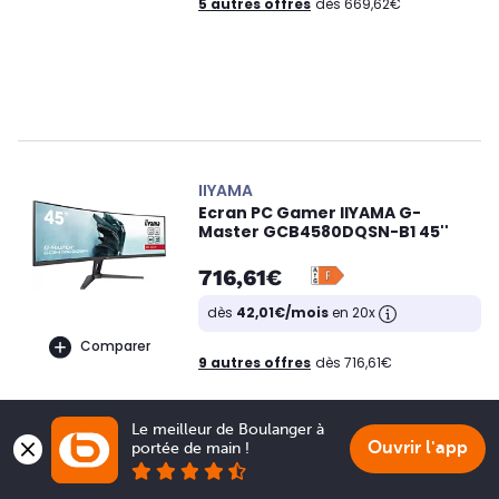
5 autres offres
dès 669,62€
IIYAMA
Ecran PC Gamer IIYAMA G-
Master GCB4580DQSN-B1 45''
716,61€
dès
42,01€/mois
en 20x
Comparer
9 autres offres
dès 716,61€
Le meilleur de Boulanger à 
Ouvrir l'app
portée de main !