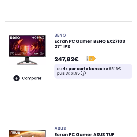
BENQ
Ecran PC Gamer BENQ EX2710S
27'' IPS
247,82€
ou
4x par carte bancaire
68,16€
puis 3x 61,95
Comparer
ASUS
Ecran PC Gamer ASUS TUF