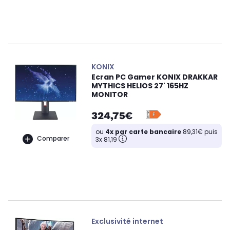
KONIX
Ecran PC Gamer KONIX DRAKKAR
MYTHICS HELIOS 27' 165HZ
MONITOR
324,75€
ou
4x par carte bancaire
89,31€ puis
Comparer
3x 81,19
Exclusivité internet