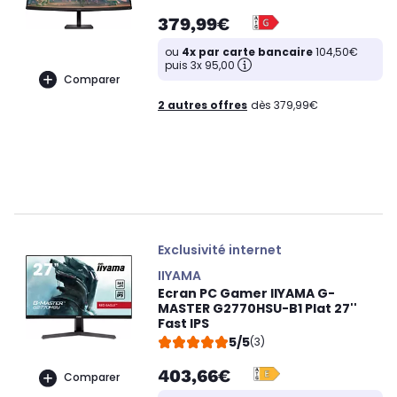
379,99€
ou
4x par carte bancaire
104,50€
puis 3x 95,00
Comparer
2 autres offres
dès 379,99€
Exclusivité internet
IIYAMA
Ecran PC Gamer IIYAMA G-
MASTER G2770HSU-B1 Plat 27''
Fast IPS
5/5
(3)
403,66€
Comparer