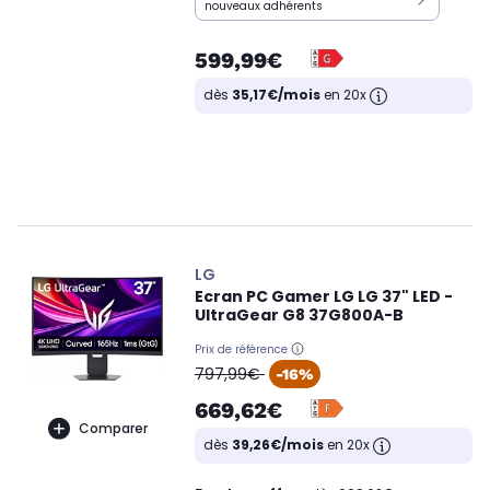
nouveaux adhérents
599,99€
dès
35,17€/mois
en 20x
LG
Ecran PC Gamer LG LG 37" LED -
UltraGear G8 37G800A-B
Prix de référence
oldPrice
797,99€
-16%
669,62€
Comparer
dès
39,26€/mois
en 20x