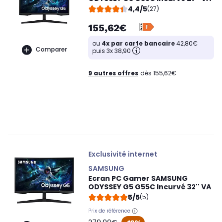
4,4/5
(27)
155,62€
ou
4x par carte bancaire
42,80€
Comparer
puis 3x 38,90
9 autres offres
dès 155,62€
Exclusivité internet
SAMSUNG
Ecran PC Gamer SAMSUNG
ODYSSEY G5 G55C Incurvé 32'' VA
5/5
(5)
Prix de référence
oldPrice