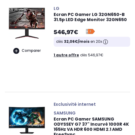
LG
Ecran PC Gamer LG 32GN650-B
31.5p LED Edge Monitor 32GN650
546,97€
dès
32,06€/mois
en 20x
Comparer
1 autre offre
dès 546,97€
Exclusivité internet
SAMSUNG
Ecran PC Gamer SAMSUNG
ODYSSEY G7 37" Incurvé 1000R 4K
165Hz VA HDR 600 HDMI 2.1 AMD
FreeSync