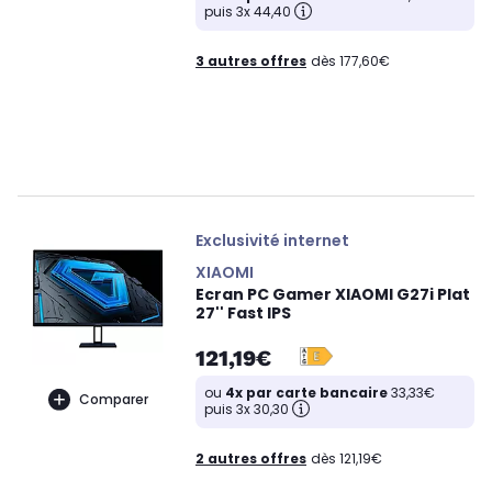
puis 3x 44,40
3 autres offres
dès 177,60€
Exclusivité internet
XIAOMI
Ecran PC Gamer XIAOMI G27i Plat
27'' Fast IPS
121,19€
ou
4x par carte bancaire
33,33€
Comparer
puis 3x 30,30
2 autres offres
dès 121,19€