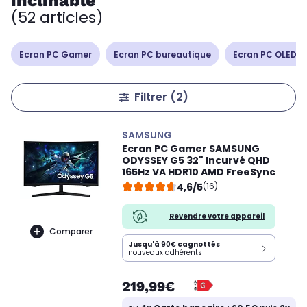
inclinable
(52 articles)
Ecran PC Gamer
Ecran PC bureautique
Ecran PC OLED /
Filtrer
(2)
SAMSUNG
Ecran PC Gamer SAMSUNG
ODYSSEY G5 32" Incurvé QHD
165Hz VA HDR10 AMD FreeSync
4,6/5
(16)
Revendre votre appareil
Comparer
Jusqu'à
90€
cagnottés
nouveaux adhérents
219,99€