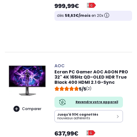
999,99€
dès
58,63€/mois
en 20x
AOC
Ecran PC Gamer AOC AGON PRO
32" 4K 165Hz QD-OLED HDR True
Black 400 HDMI 2.1 G-Sync
5/5
(2)
Revendre votre appareil
Comparer
Jusqu'à
90€
cagnottés
nouveaux adhérents
637,99€