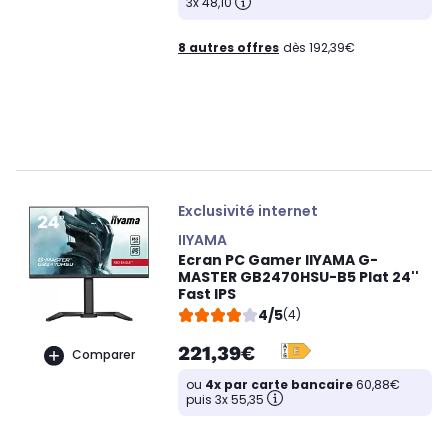
3x 48,10
8 autres offres
dès 192,39€
Exclusivité internet
IIYAMA
Ecran PC Gamer IIYAMA G-
MASTER GB2470HSU-B5 Plat 24''
Fast IPS
4/5
(4)
221,39€
Comparer
ou
4x par carte bancaire
60,88€
puis 3x 55,35