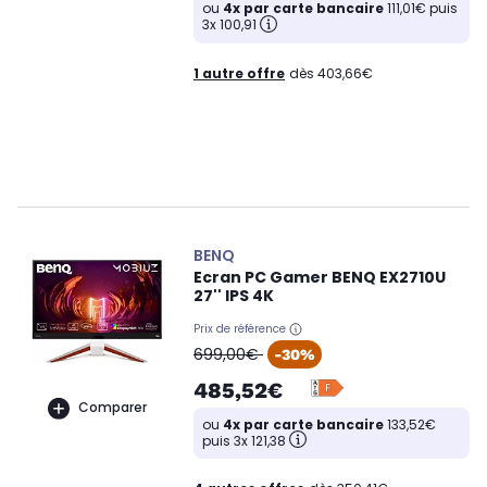
ou
4x par carte bancaire
111,01€ puis
3x 100,91
1 autre offre
dès 403,66€
BENQ
Ecran PC Gamer BENQ EX2710U
27'' IPS 4K
Prix de référence
oldPrice
699,00€
-30%
485,52€
Comparer
ou
4x par carte bancaire
133,52€
puis 3x 121,38