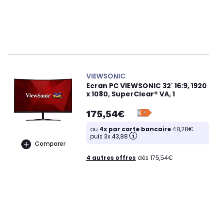
VIEWSONIC
Ecran PC VIEWSONIC 32' 16:9, 1920
x 1080, SuperClear® VA, 1
175,54€
ou
4x par carte bancaire
48,28€
puis 3x 43,88
Comparer
4 autres offres
dès 175,54€