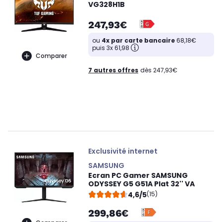
VG328H1B
247,93€
ou
4x par carte bancaire
68,18€
puis 3x 61,98
Comparer
7 autres offres
dès 247,93€
Exclusivité internet
SAMSUNG
Ecran PC Gamer SAMSUNG
ODYSSEY G5 G51A Plat 32'' VA
4,6/5
(15)
299,86€