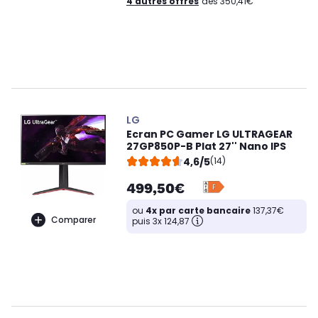
4 autres offres
dès 350,41€
LG
Ecran PC Gamer LG ULTRAGEAR
27GP850P-B Plat 27'' Nano IPS
4,6/5
(14)
499,50€
ou
4x par carte bancaire
137,37€
Comparer
puis 3x 124,87