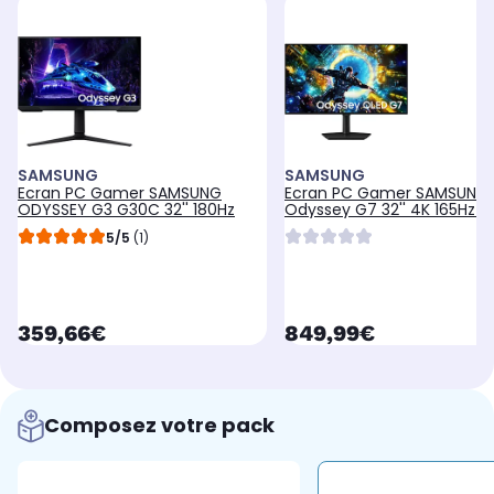
SAMSUNG
SAMSUNG
Ecran PC Gamer SAMSUNG
Ecran PC Gamer SAMSUNG
ODYSSEY G3 G30C 32'' 180Hz
Odyssey G7 32'' 4K 165Hz 
0,03 ms HDR
5/5
(1)
currentPrice
currentPrice
359,66€
849,99€
Composez votre pack