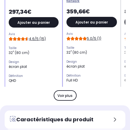
Network
359,66€
8
297,34€
Ajouter au panier
Ajouter au panier
Avis
Avi
Avis
5.0/5 (1)
4.6/5 (15)
Taille
Tail
Taille
32" (80 cm)
32
32" (80 cm)
Design
Des
Design
écran plat
écr
écran plat
Définition
Déf
Définition
Full HD
QH
QHD
Type de dalle
Typ
Type de dalle
VA
Na
VA
Voir plus
Fréquence
Fré
Fréquence
180 Hz
24
165 Hz
Temps de réponse
Tem
Temps de réponse
Caractéristiques du produit
1 ms
1 
1 ms