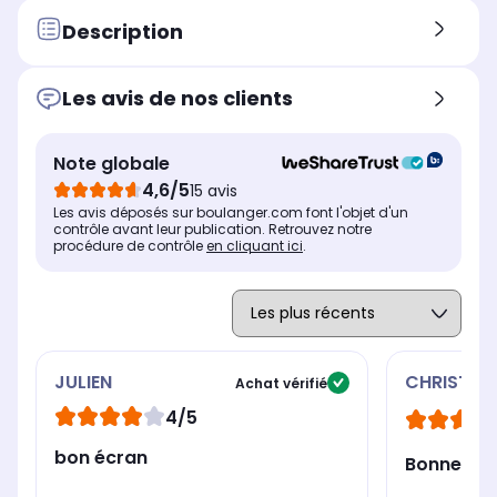
Pied ajustable
Pie
Pied ajustable
Oui
Ou
Oui
Description
Ecran inclinable
Ecr
Ecran inclinable
Oui
Ou
Oui
Les avis de nos clients
Résolution
Rés
Résolution
1920 x 1080 pixels
256
2560 x 1440 pixels
Note globale
Définition
Déf
Définition
Full HD : Constitue le
QHD
QHD : Propose un excellent
4,6/5
15 avis
standard actuel pour
équ
équilibre entre espace de
Les avis déposés sur boulanger.com font l'objet d'un
travailler confortablement
tra
travail étendu pour vos
contrôle avant leur publication. Retrouvez notre
au quotidien et jouer de
app
applications et rendu visuel
procédure de contrôle
en cliquant ici
.
manière fluide sans
pré
précis lors de vos parties.
nécessiter une
configuration matérielle
exigeante.
JULIEN
CHRISTOP
Achat vérifié
4/5
bon écran
Bonne qua