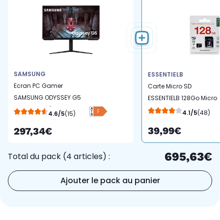
SAMSUNG
ESSENTIELB
Ecran PC Gamer
Carte Micro SD
SAMSUNG ODYSSEY G5
ESSENTIELB 128Go Micro
G51A Plat 32'' VA
SDXC
4.1/5
(48)
4.6/5
(15)
39,99€
297,34€
695,63€
Total du pack (4 articles) :
Ajouter le pack au panier