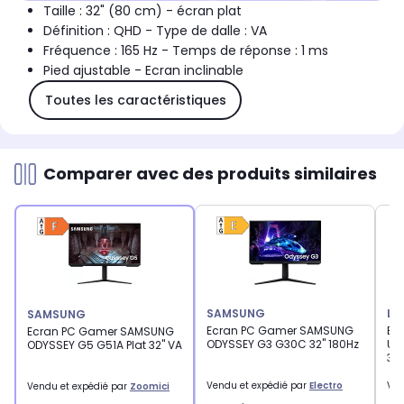
Taille : 32" (80 cm) - écran plat
Définition : QHD - Type de dalle : VA
Fréquence : 165 Hz - Temps de réponse : 1 ms
Pied ajustable - Ecran inclinable
Toutes les caractéristiques
Comparer avec des produits similaires
SAMSUNG
LG
SAMSUNG
Ecran PC Gamer SAMSUNG
Ec
Ecran PC Gamer SAMSUNG
ODYSSEY G3 G30C 32'' 180Hz
UL
ODYSSEY G5 G51A Plat 32'' VA
32'
Vendu et expédié par
Electro
Ven
Vendu et expédié par
Zoomici