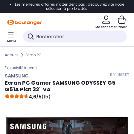
Les meilleures affaires n'attendent pas : découvrez vite notre
Accéder directement à la navigation
sélection à prix bradés.
Accéder directement au contenu
Me connecter
Panier
Accéder directement au pied de page
Menu
Accéder directement au chatbot
Accueil
Ecran PC
Exclusivité internet
Réf. 119
5171
SAMSUNG
Ecran PC Gamer
SAMSUNG
ODYSSEY G5
G51A Plat 32'' VA
4,6/5
(
15
)