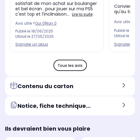
satisfait de mon achat sur boulanger
Convient pa
et bel écran . pour jouer sur ma PS5
qu'au travail
c'est top et l'inclinaison...
Lire la suite
Avis utile ?
Oui
Avis utile ?
Oui
0
|
Non
0
Publié le
03/0
Publié le
18/06/2025
Utilisé le
03/1
Utilisé le
27/05/2025
Signaler un 
Signaler un abus
Tous les avis
Contenu du carton
Notice, fiche technique...
Ils devraient bien vous plaire