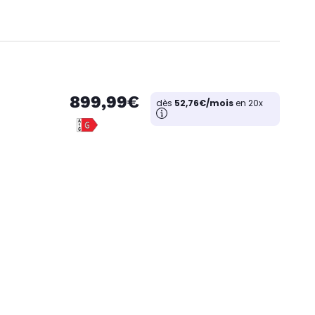
899,99€
dès
52,76€/mois
en 20x