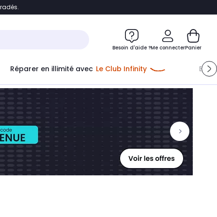
bradés.
ontenu
Accéder directement au pied de page
Besoin d'aide ?
Me connecter
Panier
Réparer en illimité avec
Le Club Infinity
Econ