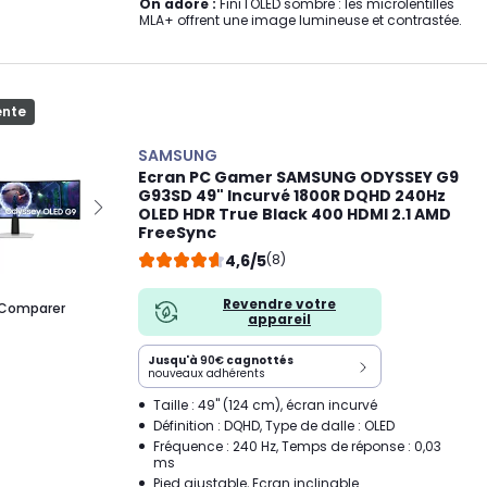
On adore :
Fini l'OLED sombre : les microlentilles
MLA+ offrent une image lumineuse et contrastée.
ente
SAMSUNG
Ecran PC Gamer SAMSUNG ODYSSEY G9
G93SD 49" Incurvé 1800R DQHD 240Hz
OLED HDR True Black 400 HDMI 2.1 AMD
FreeSync
4,6/5
(8)
Revendre votre
Comparer
appareil
Jusqu'à
90€
cagnottés
nouveaux adhérents
Taille : 49" (124 cm), écran incurvé
Définition : DQHD, Type de dalle : OLED
Fréquence : 240 Hz, Temps de réponse : 0,03
ms
Pied ajustable, Ecran inclinable