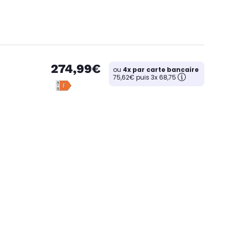
274,99€
ou
4x par carte bancaire
75,62€ puis 3x 68,75