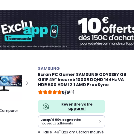
SAMSUNG
Ecran PC Gamer SAMSUNG ODYSSEY G9
G91F 49" Incurvé 1000R DQHD 144Hz VA
HDR 600 HDMI 2.1 AMD FreeSync
5/5
(3)
Revendre votre
appareil
Comparer
Jusqu'à
90€
cagnottés
nouveaux adhérents
Taille : 49" (123 cm), écran incurvé