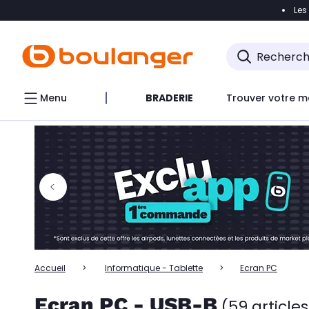
Les
Accéder directement à la navigation
Accéder directem
Accéder directement au chatbot
Menu
BRADERIE
Trouver votre m
Accueil
Informatique - Tablette
Ecran PC
Ecran PC - USB-B
(59 articles