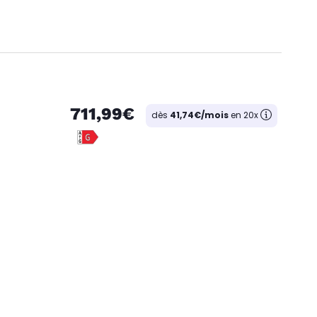
711,99€
dès
41,74€/mois
en 20x