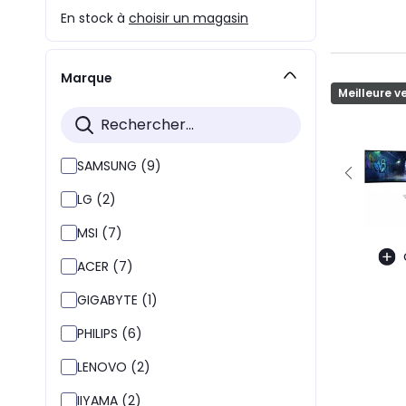
En stock à
choisir un magasin
Marque
Meilleure v
SAMSUNG (9)
LG (2)
MSI (7)
ACER (7)
GIGABYTE (1)
PHILIPS (6)
LENOVO (2)
IIYAMA (2)