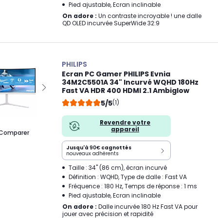
Pied ajustable, Ecran inclinable
On adore :
Un contraste incroyable ! une dalle
QD OLED incurvée SuperWide 32:9
PHILIPS
Ecran PC Gamer PHILIPS Evnia
34M2C5501A 34" Incurvé WQHD 180Hz
Fast VA HDR 400 HDMI 2.1 Ambiglow
5/5
(1)
Revendre votre
appareil
Comparer
Jusqu'à
90€
cagnottés
nouveaux adhérents
Taille : 34" (86 cm), écran incurvé
Définition : WQHD, Type de dalle : Fast VA
Fréquence : 180 Hz, Temps de réponse : 1 ms
Pied ajustable, Ecran inclinable
On adore :
Dalle incurvée 180 Hz Fast VA pour
jouer avec précision et rapidité