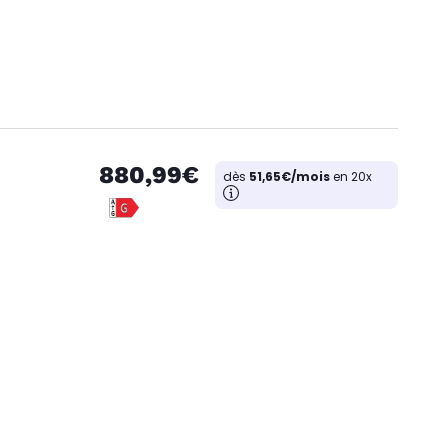
880,99€
dès
51,65€/mois
en 20x