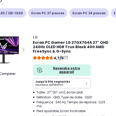
LED / QD-OLED
Ecran PC 27 pouces
Ecran PC 24 pouces
E
LG
Ecran PC Gamer LG 27GX704A 27" QHD
240Hz OLED HDR True Black 400 AMD
FreeSync & G-Sync
4,7/5
(7)
Revendre votre
appareil
Comparer
Jusqu'à
90€
cagnottés
nouveaux adhérents
Taille : 27" (67 cm), écran plat
Définition : QHD, Type de dalle : OLED
Fréquence : 240 Hz, Temps de réponse : 0,03
ms
Pied ajustable, Ecran inclinable