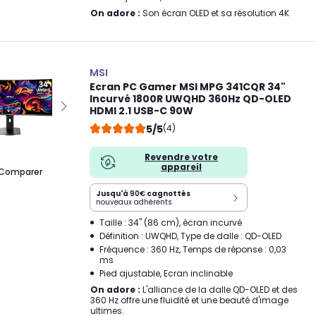
On adore :
Son écran OLED et sa résolution 4K
MSI
Ecran PC Gamer MSI MPG 341CQR 34"
Incurvé 1800R UWQHD 360Hz QD-OLED
HDMI 2.1 USB-C 90W
5/5
(4)
Revendre votre
appareil
Comparer
Jusqu'à
90€
cagnottés
nouveaux adhérents
Taille : 34" (86 cm), écran incurvé
Définition : UWQHD, Type de dalle : QD-OLED
Fréquence : 360 Hz, Temps de réponse : 0,03
ms
Pied ajustable, Ecran inclinable
On adore :
L'alliance de la dalle QD-OLED et des
360 Hz offre une fluidité et une beauté d'image
ultimes.