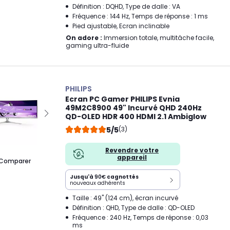
Définition : DQHD, Type de dalle : VA
Fréquence : 144 Hz, Temps de réponse : 1 ms
Pied ajustable, Ecran inclinable
On adore :
Immersion totale, multitâche facile,
gaming ultra-fluide
PHILIPS
Ecran PC Gamer PHILIPS Evnia
49M2C8900 49" Incurvé QHD 240Hz
QD-OLED HDR 400 HDMI 2.1 Ambiglow
5/5
(3)
Revendre votre
appareil
Comparer
Jusqu'à
90€
cagnottés
nouveaux adhérents
Taille : 49" (124 cm), écran incurvé
Définition : QHD, Type de dalle : QD-OLED
Fréquence : 240 Hz, Temps de réponse : 0,03
ms