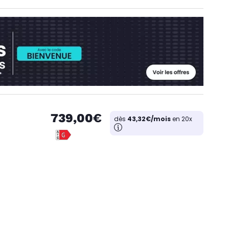
739,00€
dès
43,32€/mois
en 20x