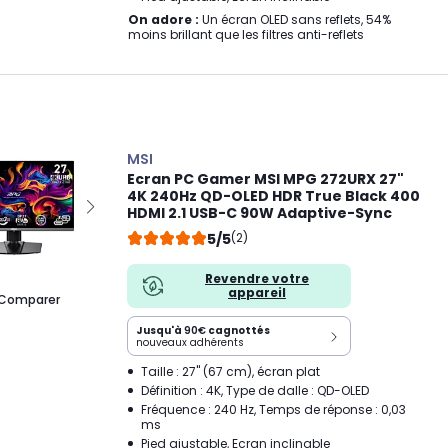
On adore :
Un écran OLED sans reflets, 54%
moins brillant que les filtres anti-reflets
MSI
Ecran PC Gamer MSI MPG 272URX 27"
4K 240Hz QD-OLED HDR True Black 400
HDMI 2.1 USB-C 90W Adaptive-Sync
5/5
(2)
Revendre votre
appareil
Comparer
Jusqu'à
90€
cagnottés
nouveaux adhérents
Taille : 27" (67 cm), écran plat
Définition : 4K, Type de dalle : QD-OLED
Fréquence : 240 Hz, Temps de réponse : 0,03
ms
Pied ajustable, Ecran inclinable