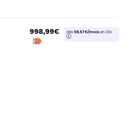
998,99€
dès
58,57€/mois
en 20x