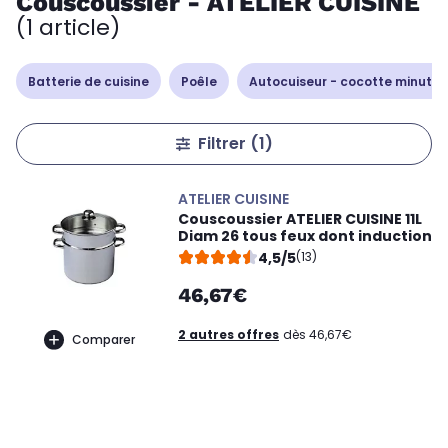
Couscoussier - ATELIER CUISINE
(1 article)
Batterie de cuisine
Poêle
Autocuiseur - cocotte minute
Filtrer
(1)
ATELIER CUISINE
Couscoussier ATELIER CUISINE 11L
Diam 26 tous feux dont induction
4,5/5
(13)
46,67€
2 autres offres
dès 46,67€
Comparer