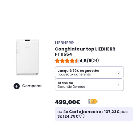
LIEBHERR
Congélateur top LIEBHERR
FTe554
4,5/5
(24)
Jusqu'à
90€
cagnottés
nouveaux adhérents
10 ans
de
Comparer
Garantie Denrées
499,00€
ou
4x Carte bancaire : 137,23€
puis
3x 124,75€