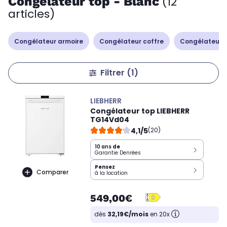
Congélateur top - Blanc
(12
articles)
Congélateur armoire
Congélateur coffre
Congélateur 
Filtrer
(1)
LIEBHERR
Congélateur top LIEBHERR
TG14Vd04
4,1/5
(20)
10 ans
de
Garantie Denrées
Pensez
Comparer
à la location
549,00€
dès
32,19€/mois
en 20x