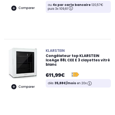
ou
4x par carte bancaire
120,57€
Comparer
puis 3x 109,61
KLARSTEIN
Congélateur top KLARSTEIN
IceAge 88L CEE E 3 clayettes vitré
blanc
611,99€
dès
35,88€/mois
en 20x
Comparer