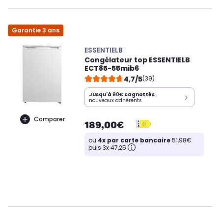
Garantie 3 ans
ESSENTIELB
Congélateur top ESSENTIELB
ECT85-55mib6
4,7/5
(39)
Jusqu'à
90€
cagnottés
nouveaux adhérents
Comparer
189,00€
ou
4x par carte bancaire
51,98€
puis 3x 47,25