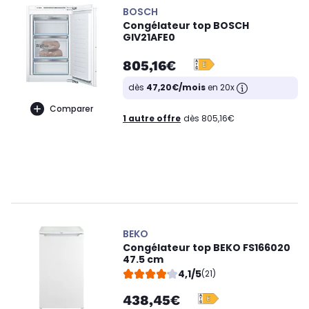
BOSCH
Congélateur top BOSCH
GIV21AFE0
805,16€
dès
47,20€/mois
en 20x
Comparer
1 autre offre
dès 805,16€
BEKO
Congélateur top BEKO FS166020
47.5 cm
4,1/5
(21)
438,45€