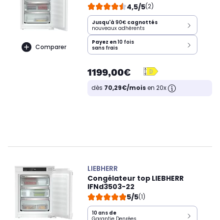
4,5/5
(2)
Jusqu'à
90€
cagnottés
nouveaux adhérents
Payez en
10 fois
Comparer
sans frais
1199,00€
dès
70,29€/mois
en 20x
LIEBHERR
Congélateur top LIEBHERR
IFNd3503-22
5/5
(1)
10 ans
de
Garantie Denrées