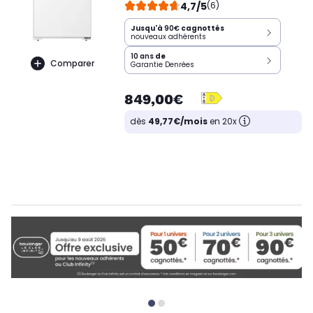
4,7/5
(6)
Jusqu'à
90€
cagnottés
nouveaux adhérents
10 ans
de
Comparer
Garantie Denrées
849,00€
dès
49,77€/mois
en 20x