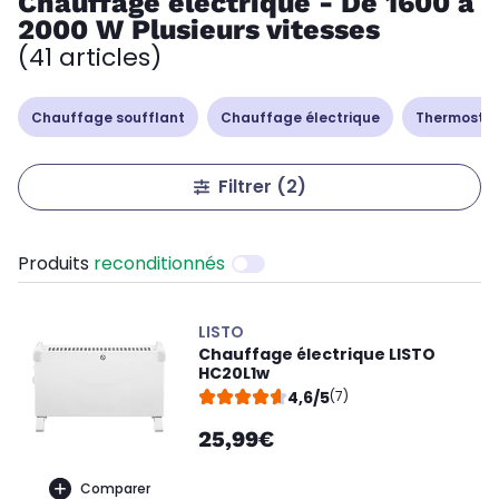
Chauffage électrique - De 1600 à
2000 W Plusieurs vitesses
(41 articles)
Chauffage soufflant
Chauffage électrique
Thermostat
Filtrer
(2)
Produits
reconditionnés
LISTO
Chauffage électrique LISTO
HC20L1w
4,6/5
(7)
25,99€
Comparer