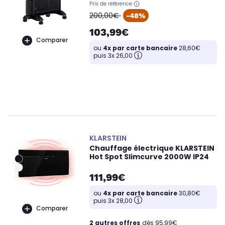
Prix de référence
oldPrice
200,00€
-48%
103,99€
Comparer
ou
4x par carte bancaire
28,60€
puis 3x 26,00
KLARSTEIN
Chauffage électrique KLARSTEIN
Hot Spot Slimcurve 2000W IP24
111,99€
ou
4x par carte bancaire
30,80€
puis 3x 28,00
Comparer
2 autres offres
dès 95,99€