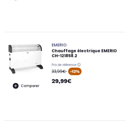
EMERIO
Chauffage électrique EMERIO
CH-121858.2
Prix de référence
oldPrice
33,99€
-12%
29,99€
Comparer