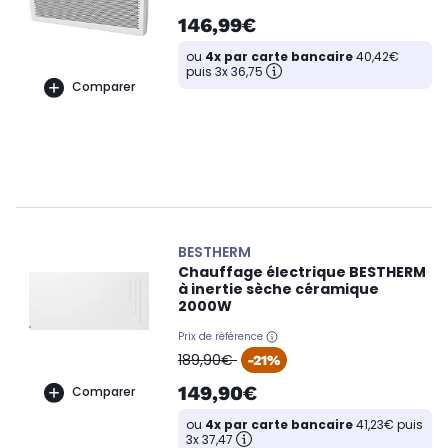
146,99€
ou
4x par carte bancaire
40,42€
puis 3x 36,75
Comparer
BESTHERM
Chauffage électrique BESTHERM
à inertie sèche céramique
2000W
Prix de référence
oldPrice
189,90€
-21%
149,90€
Comparer
ou
4x par carte bancaire
41,23€ puis
3x 37,47