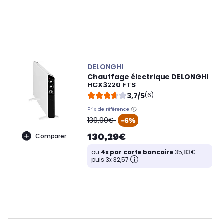
DELONGHI
Chauffage électrique DELONGHI
HCX3220 FTS
3,7/5
(6)
Prix de référence
oldPrice
139,90€
-6%
130,29€
Comparer
ou
4x par carte bancaire
35,83€
puis 3x 32,57