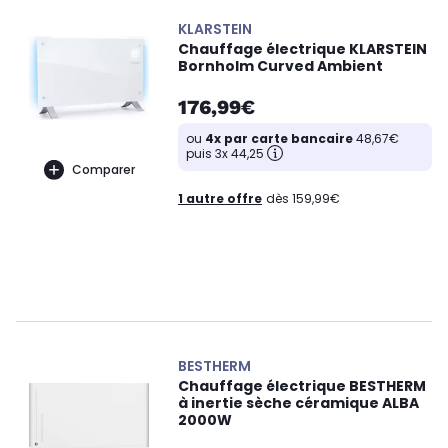
KLARSTEIN
Chauffage électrique KLARSTEIN
Bornholm Curved Ambient
176,99€
ou
4x par carte bancaire
48,67€
puis 3x 44,25
Comparer
1 autre offre
dès 159,99€
BESTHERM
Chauffage électrique BESTHERM
à inertie sèche céramique ALBA
2000W