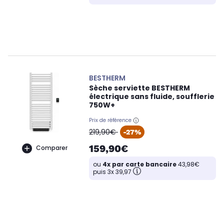
BESTHERM
Sèche serviette BESTHERM
électrique sans fluide, soufflerie
750W+
Prix de référence
oldPrice
219,90€
-27%
159,90€
Comparer
ou
4x par carte bancaire
43,98€
puis 3x 39,97