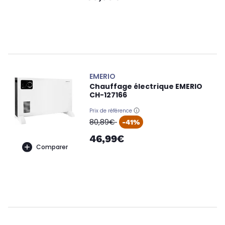
EMERIO
Chauffage électrique EMERIO
CH-127166
Prix de référence
oldPrice
80,89€
-41%
46,99€
Comparer