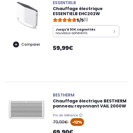
ESSENTIELB
Chauffage électrique
ESSENTIELB EHC202W
5/5
(1)
Jusqu'à
90€
cagnottés
nouveaux adhérents
Comparer
59,99€
BESTHERM
Chauffage électrique BESTHERM
panneau rayonnant VAIL 2000W
Prix de référence
oldPrice
79,90€
-12%
69,90€