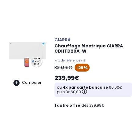
CIARRA
Chauffage électrique CIARRA
CDHTD20A-W
Prix de référence
oldPrice
339,99€
-29%
239,99€
Comparer
ou
4x par carte bancaire
66,00€
puis 3x 60,00
1 autre offre
dès 239,99€