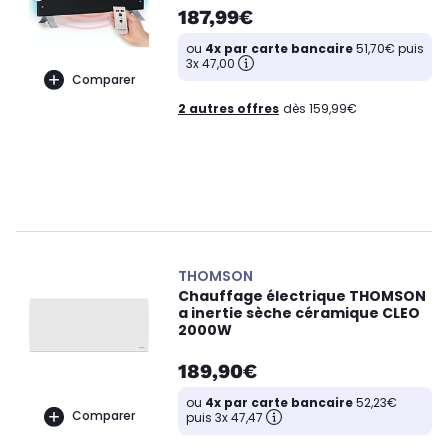
187,99€
ou
4x par carte bancaire
51,70€ puis
3x 47,00
Comparer
2 autres offres
dès 159,99€
THOMSON
Chauffage électrique THOMSON
a inertie sèche céramique CLEO
2000W
189,90€
ou
4x par carte bancaire
52,23€
Comparer
puis 3x 47,47