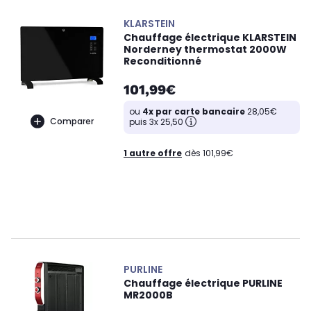
KLARSTEIN
Chauffage électrique KLARSTEIN
Norderney thermostat 2000W
Reconditionné
101,99€
ou
4x par carte bancaire
28,05€
Comparer
puis 3x 25,50
1 autre offre
dès 101,99€
PURLINE
Chauffage électrique PURLINE
MR2000B