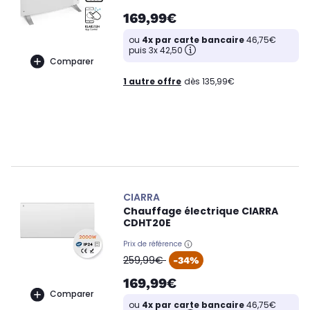
169,99€
ou
4x par carte bancaire
46,75€
puis 3x 42,50
Comparer
1 autre offre
dès 135,99€
CIARRA
Chauffage électrique CIARRA
CDHT20E
Prix de référence
oldPrice
259,99€
-34%
169,99€
Comparer
ou
4x par carte bancaire
46,75€