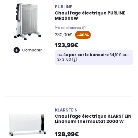
PURLINE
Chauffage électrique PURLINE
MR2000W
Prix de référence
oldPrice
230,00€
-46%
123,99€
Comparer
ou
4x par carte bancaire
34,10€ puis
3x 31,00
KLARSTEIN
Chauffage électrique KLARSTEIN
Lindholm thermostat 2000 W
128,99€