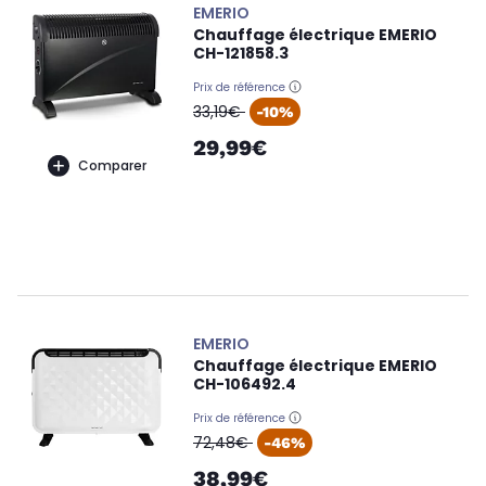
EMERIO
Chauffage électrique EMERIO
CH-121858.3
Prix de référence
oldPrice
33,19€
-10%
29,99€
Comparer
EMERIO
Chauffage électrique EMERIO
CH-106492.4
Prix de référence
oldPrice
72,48€
-46%
38,99€