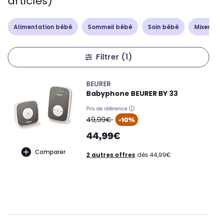
articles)
Alimentation bébé
Sommeil bébé
Soin bébé
Mixeur
Filtrer
(1)
BEURER
Babyphone BEURER BY 33
Prix de référence
oldPrice
49,99€
-10%
44,99€
Comparer
2 autres offres
dès 44,99€