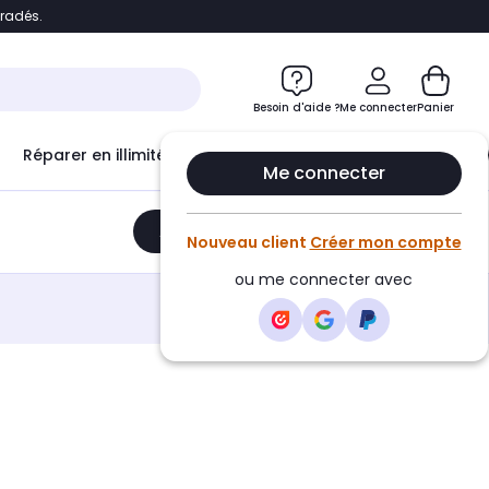
bradés.
e
Accéder directement au chatbot
Besoin d'aide ?
Me connecter
Panier
Réparer en illimité avec
Le Club Infinity
Econ
Me connecter
Ajouter au panier
•
449,99€
Nouveau client
Créer mon compte
ou me connecter avec