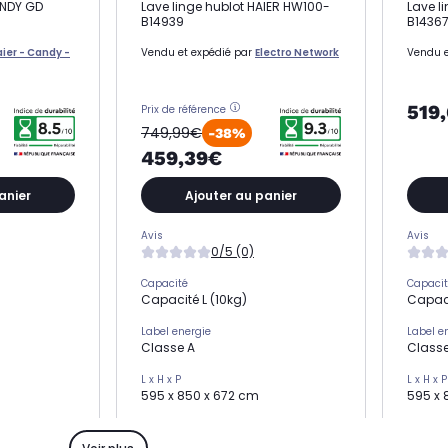
ANDY GD
Lave linge hublot HAIER HW100-
Lave l
B14939
B1436
ier - Candy -
Vendu et expédié par
Electro Network
Vendu e
519
Prix de référence
749,99€
-38%
459,39€
anier
Ajouter au panier
Avis
Avis
0/5 (0)
Capacité
Capaci
Capacité L (10kg)
Capaci
Label energie
Label e
Classe A
Classe
L x H x P
L x H x P
595 x 850 x 672 cm
595 x 
Essorage
Essora
1300 trs)
Essorage élevé (1400 trs)
Essora