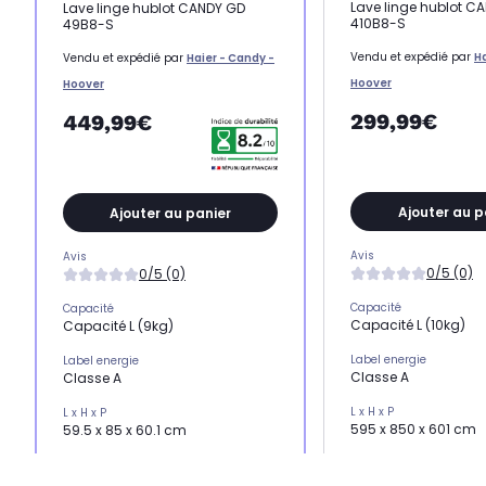
Lave linge hublot C
Lave linge hublot CANDY GD
410B8-S
49B8-S
Vendu et expédié par
Ha
Vendu et expédié par
Haier - Candy -
Hoover
Hoover
299,99€
449,99€
Ajouter au p
Ajouter au panier
Avis
Avis
0/5 (0)
0/5 (0)
Capacité
Capacité
Capacité L (10kg)
Capacité L (9kg)
Label energie
Label energie
Classe A
Classe A
L x H x P
L x H x P
595 x 850 x 601 cm
59.5 x 85 x 60.1 cm
Essorage
Essorage
Essorage standard (
Essorage élevé (1400 trs)