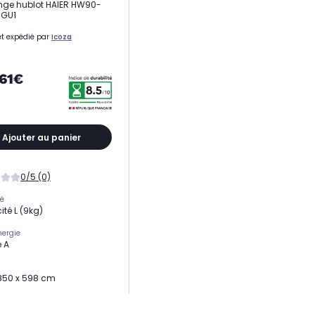
inge hublot HAIER HW90-
7GU1
t expédié par
Icoza
,61€
Ajouter au panier
0/5 (0)
té
té L (9kg)
nergie
 A
850 x 598 cm
ge
ge élevé (1400 trs)