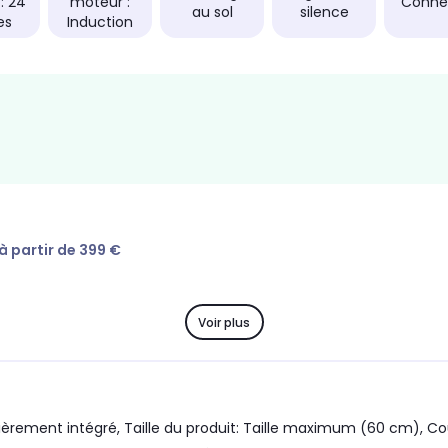
 : 24
moteur :
Conne
au sol
silence
es
Induction
 à partir de 399 €
Voir plus
ièrement intégré, Taille du produit: Taille maximum (60 cm), 