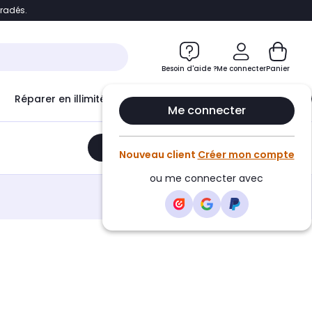
bradés.
e
Accéder directement au chatbot
Besoin d'aide ?
Me connecter
Panier
Réparer en illimité avec
Le Club Infinity
Econ
Me connecter
Ajouter au panier
•
707,37€
Nouveau client
Créer mon compte
ou me connecter avec