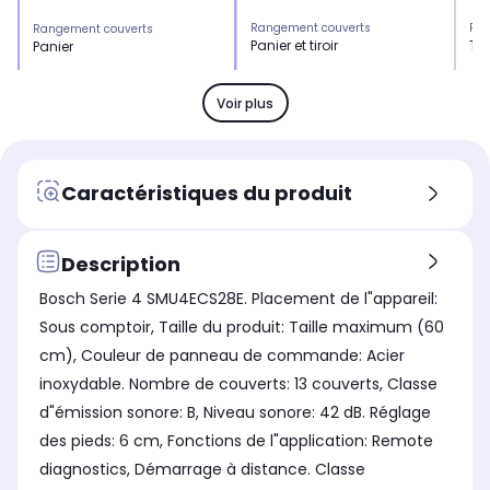
Rangement couverts
Ran
Rangement couverts
Panier et tiroir
Tir
Panier
Niveau sonore
Niv
Niveau sonore
très silencieux 42 dB
sil
très silencieux 42 dB
Voir plus
Nombre de couverts standard
Nom
Nombre de couverts standard
14 couverts
14 
13 couverts
Consommation en électricité
Con
Consommation en électricité
Caractéristiques du produit
pour 100 cycles (programme
pou
pour 100 cycles (programme
éco)
éco
éco)
54 kWh
54
75 kWh
Description
Consommation en eau
Con
Consommation en eau
(programme eco)
(pr
(programme eco)
Bosch Serie 4 SMU4ECS28E. Placement de l"appareil:
9,0 litres / cycle
8,2
9,0 litres / cycle
Sous comptoir, Taille du produit: Taille maximum (60
Coût annuel d'utilisation (basé
Coû
Coût annuel d'utilisation (basé
sur 280 cycles)
sur
sur 280 cycles)
cm), Couleur de panneau de commande: Acier
40 euros par an
40
52 euros par an
inoxydable. Nombre de couverts: 13 couverts, Classe
Sécurité enfant
Séc
Sécurité enfant
d"émission sonore: B, Niveau sonore: 42 dB. Réglage
Non
Ou
Oui
des pieds: 6 cm, Fonctions de l"application: Remote
Sécurité aquastop
Séc
Sécurité aquastop
diagnostics, Démarrage à distance. Classe
Oui
Ou
Oui