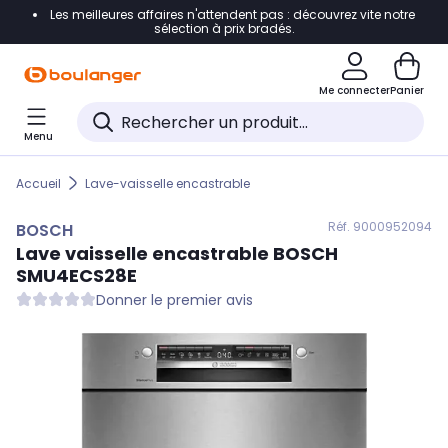
Les meilleures affaires n'attendent pas : découvrez vite notre
Accéder directement à la navigation
sélection à prix bradés.
Accéder directement au contenu
Me connecter
Panier
Accéder directement au pied de page
Menu
Accéder directement au chatbot
Accueil
Lave-vaisselle encastrable
Réf. 900
0952094
BOSCH
Lave vaisselle encastrable
BOSCH
SMU4ECS28E
Donner le premier avis