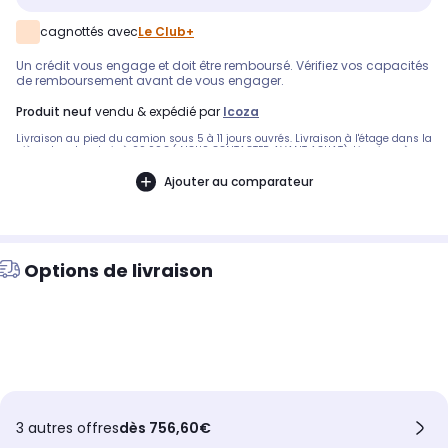
cagnottés avec
Le Club+
Un crédit vous engage et doit être remboursé. Vérifiez vos capacités
de remboursement avant de vous engager.
produit neuf
vendu & expédié par
Icoza
Livraison au pied du camion sous 5 à 11 jours ouvrés. Livraison à l'étage dans la
pièce de votre choix à 29.99€.( NOUS CONTACTER AVANT ACHAT). Livraison à
l'étage dans la pièce de votre choix avec installation à 39.99€. (NOUS
CONTACTER AVANT ACHAT). Pas de livraison: - corse. Garantie 2 ans pièce
Ajouter au comparateur
mains d’œuvre et déplacement.
Options de livraison
3 autres offres
dès 756,60€