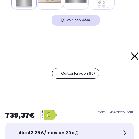
Voir les vidéos
Quitter la vue 360°
dont 15,42€
d'éco-part.
739,37€
dès
43,35€/mois
en 20x