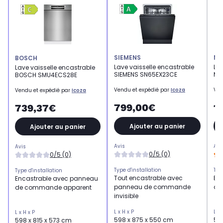
SIEMENS
MI
BOSCH
Lave vaisselle encastrable
Lav
Lave vaisselle encastrable
SIEMENS SN65EX23CE
MIE
BOSCH SMU4ECS28E
Vendu et expédié par
Icoza
Ven
Vendu et expédié par
Icoza
799,00€
1
739,37€
Ajouter au panier
Ajouter au panier
Avis
Avi
Avis
0/5 (0)
0/5 (0)
Type d'installation
Typ
Type d'installation
Tout encastrable avec
En
Encastrable avec panneau
panneau de commande
de
de commande apparent
invisible
L x H x P
L x 
L x H x P
598 x 875 x 550 cm
59.
598 x 815 x 573 cm