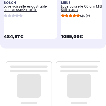
BOSCH
MIELE
Lave vaisselle encastrable
Lave vaisselle 60 cm MIELE
BOSCH SMV2HTX02E
5611 BLANC
5/5
(2)
currentPrice
currentPrice
484,97€
1099,00€