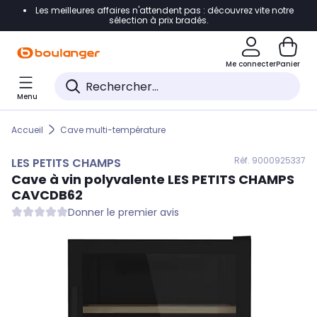
Les meilleures affaires n'attendent pas : découvrez vite notre
Accéder directement à la navigation
sélection à prix bradés.
Accéder directement au contenu
Me connecter
Panier
Accéder directement au pied de page
Menu
Accéder directement au chatbot
Accueil
Cave multi-température
Réf. 900
0925337
LES PETITS CHAMPS
Cave à vin polyvalente
LES PETITS CHAMPS
CAVCDB62
Donner le premier avis