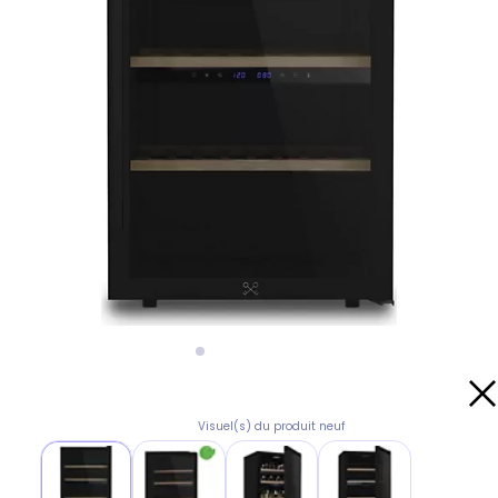
Visuel(s) du produit neuf