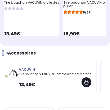
Tire bouchon VACUVIN a ailettes
Tire bouchon VACUVIN bil
puller
5/5
(1)
currentPrice
currentPrice
13,49€
15,90€
Accessoires
VACUVIN
Tire bouchon
VACUVIN
Sommelier à deux crans
13,49€