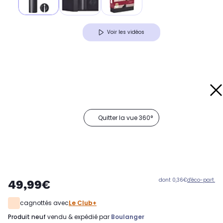
Voir les vidéos
Quitter la vue 360°
dont 0,36€
d'éco-part.
49,99€
cagnottés avec
Le Club+
produit neuf
vendu & expédié par
Boulanger