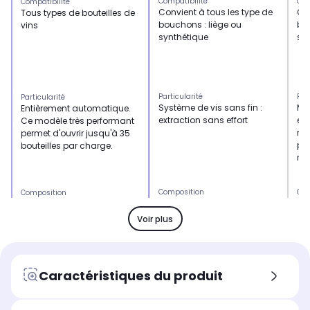
Compatibilité
Com
Compatibilité
Convient à tous les type de
Con
Tous types de bouteilles de
bouchons : liège ou
bou
vins
synthétique
sy
Particularité
Par
Particularité
Système de vis sans fin :
Mé
Entièrement automatique.
extraction sans effort
ext
Ce modèle très performant
ma
permet d'ouvrir jusqu'à 35
pr
bouteilles par charge.
réd
Composition
Com
Composition
ABS
INO
plastique
Voir plus
Couleur
Cou
Couleur
Noir
Noi
noir
Type de produit
Typ
Type de produit
Caractéristiques du produit
Tire bouchon
Ti
Tire bouchon électrique