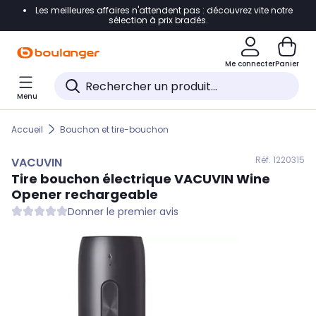
Les meilleures affaires n'attendent pas : découvrez vite notre
Accéder directement à la navigation
sélection à prix bradés.
Accéder directement au contenu
Me connecter
Panier
Accéder directement au pied de page
Menu
Accéder directement au chatbot
Accueil
Bouchon et tire-bouchon
Réf. 122
0315
VACUVIN
Tire bouchon électrique
VACUVIN
Wine
Opener rechargeable
Donner le premier avis