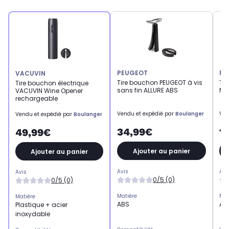
PEUGEOT
PE
VACUVIN
Tire bouchon PEUGEOT à vis
Ti
Tire bouchon électrique
sans fin ALLURE ABS
Mal
VACUVIN Wine Opener
rechargeable
Vendu et expédié par
Boulanger
Ven
Vendu et expédié par
Boulanger
34,99€
1
49,99€
Ajouter au panier
Ajouter au panier
Avis
Avi
Avis
0/5 (0)
0/5 (0)
Matière
Mat
Matière
ABS
AB
Plastique + acier
inoxydable