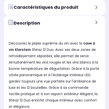
Niveau sonore
Niv
Niveau sonore
Caractéristiques du produit
Très Silencieux (26dB)
Sil
Niveau sonore de 41 dB
Nombre de bouteilles (présent
Nom
Nombre de bouteilles (présent
sur le Label Energie)
sur
sur le Label Energie)
Description
18.0
112
29.0
Label énergie (présent sur le
Lab
Label énergie (présent sur le
Label Energie)
Lab
Label Energie)
F
E
G
Découvrez le plaisir suprême du vin avec la
cave à
Matériau des clayettes
Mat
Matériau des clayettes
vin
Klarstein
Shiraz 12 Duo. Avec ses deux zones de
Bois
Boi
Métal
refroidissement séparées, elle permet de servir
Filtre à charbon
Fil
Filtre à charbon
simultanément les vins rouges et les vins blancs à la
Oui
Ou
Non
bonne température de dégustation. Grâce à la porte
vitrée panoramique et à l'éclairage intérieur LED,
gardez toujours une vue parfaite sur l'ambiance de
luxe et les 12 bouteilles. Grâce à sa commande
tactile pratique et à son aspect extérieur élégant, la
Shiraz 12 Duo enrichit chaque intérieur avec confort
et élégance.