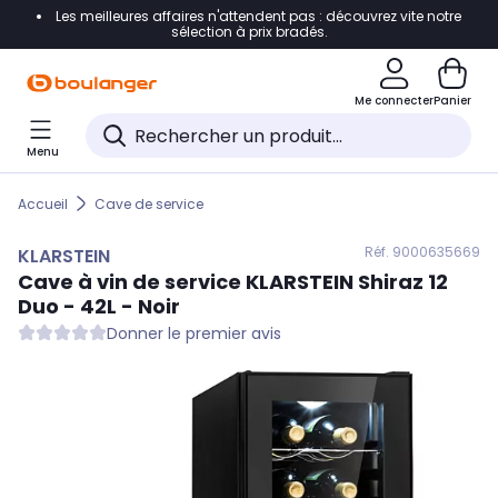
Les meilleures affaires n'attendent pas : découvrez vite notre
Accéder directement à la navigation
sélection à prix bradés.
Accéder directement au contenu
Me connecter
Panier
Accéder directement au pied de page
Menu
Accéder directement au chatbot
Accueil
Cave de service
Réf. 900
0635669
KLARSTEIN
Cave à vin de service
KLARSTEIN
Shiraz 12
Duo - 42L - Noir
Donner le premier avis