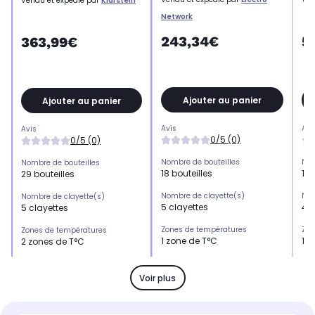
Vendu et expédié par
Klarstein
Network
243,34€
5
363,99€
Ajouter au panier
Ajouter au panier
Avis
Avi
Avis
0/5 (0)
0/5 (0)
Nombre de bouteilles
Nom
Nombre de bouteilles
18 bouteilles
112
29 bouteilles
Nombre de clayette(s)
Nom
Nombre de clayette(s)
5 clayettes
4 c
5 clayettes
Zones de températures
Zon
Zones de températures
1 zone de T°C
1 z
2 zones de T°C
L x H x P
L x 
L x H x P
-
-
28.5 x 72 x 56 cm
Voir plus
Réglage température
Rég
Réglage température
connecté et électronique
éle
électronique via écran