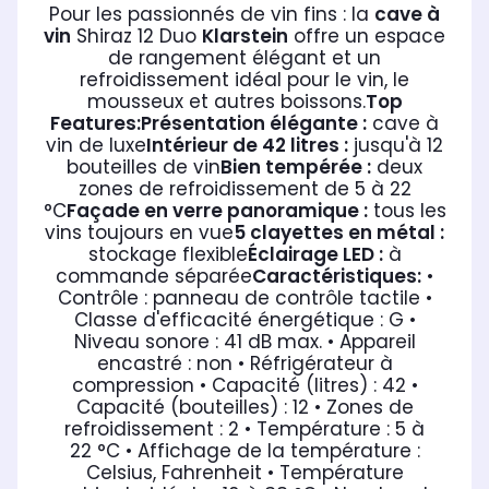
Pour les passionnés de vin fins : la
cave à
vin
Shiraz 12 Duo
Klarstein
offre un espace
de rangement élégant et un
refroidissement idéal pour le vin, le
mousseux et autres boissons.
Top
Features:
Présentation élégante :
cave à
vin de luxe
Intérieur de 42 litres :
jusqu'à 12
bouteilles de vin
Bien tempérée :
deux
zones de refroidissement de 5 à 22
°C
Façade en verre panoramique :
tous les
vins toujours en vue
5 clayettes en métal :
stockage flexible
Éclairage LED :
à
commande séparée
Caractéristiques:
•
Contrôle : panneau de contrôle tactile
•
Classe d'efficacité énergétique : G
•
Niveau sonore : 41 dB max.
• Appareil
encastré : non
• Réfrigérateur à
compression
• Capacité (litres) : 42
•
Capacité (bouteilles) : 12
• Zones de
refroidissement : 2
• Température : 5 à
22 °C
• Affichage de la température :
Celsius, Fahrenheit
• Température