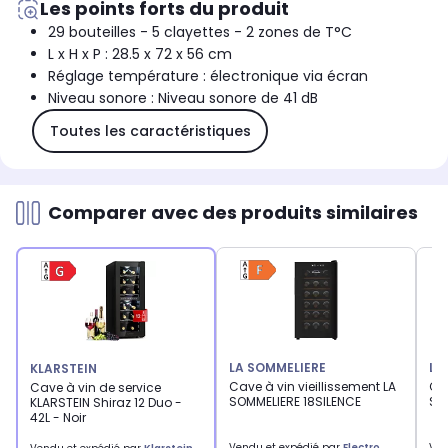
Les points forts du produit
29 bouteilles - 5 clayettes - 2 zones de T°C
L x H x P : 28.5 x 72 x 56 cm
Réglage température : électronique via écran
Niveau sonore : Niveau sonore de 41 dB
Toutes les caractéristiques
Comparer avec des produits similaires
LA SOMMELIERE
LA
KLARSTEIN
Cave à vin vieillissement LA
Cav
Cave à vin de service
SOMMELIERE 18SILENCE
SO
KLARSTEIN Shiraz 12 Duo -
42L - Noir
Vendu et expédié par
Electro
Ven