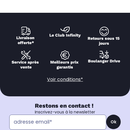
Le Club Infinity
Livraison 
Retours sous 15 
offerte*
jours
Boulanger Drive
Service après 
Meilleurs prix 
vente
garantis
Voir conditions*
Restons en contact !
Inscrivez-vous à la newsletter
Ok